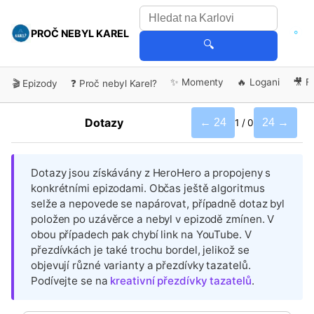
PROČ NEBYL KAREL
🔍
✨ Momenty
🔥 Logani
🎥 F
🎬 Epizody
❓ Proč nebyl Karel?
Dotazy
← 24
24 →
1
/
0
Dotazy jsou získávány z HeroHero a propojeny s
konkrétními epizodami. Občas ještě algoritmus
selže a nepovede se napárovat, případně dotaz byl
položen po uzávěrce a nebyl v epizodě zmínen. V
obou případech pak chybí link na YouTube. V
přezdívkách je také trochu bordel, jelikož se
objevují různé varianty a přezdívky tazatelů.
Podívejte se na
kreativní přezdívky tazatelů
.