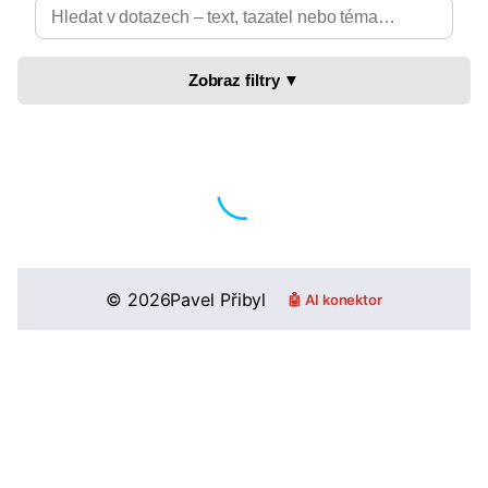
Zobraz filtry ▼
©
2026
Pavel Přibyl
🤖 AI konektor