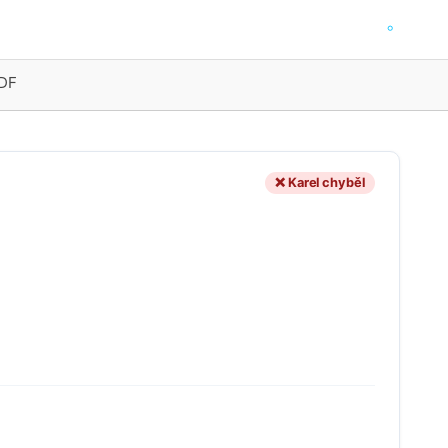
PDF
❌ Karel chyběl