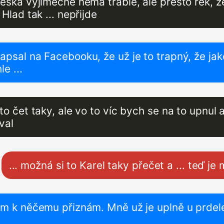
eska výjimečně nemá trable, ale přesto řek, ž
 Hlad tak ... nepřijde
psal na Facebooku, že už je to trapný, že jak
le ...
to čet taky, ale vo to víc bych se na to upnul 
val
... možná si to Karel taky přečet a ... teď je 
ám k něčemu přiznám. Mně už je uplně u prdel