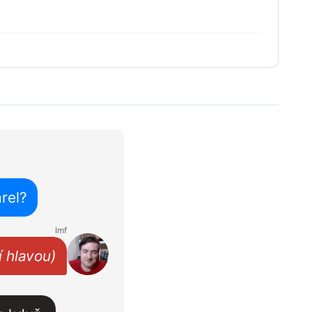
arel?
Imf
í hlavou)