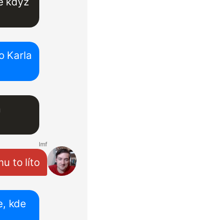
e když
o Karla
a
Imf
mu to líto
e, kde