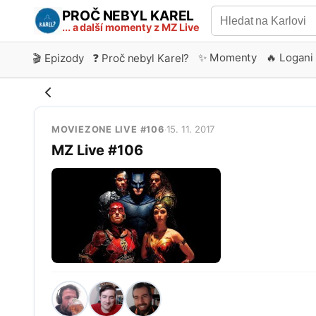
PROČ NEBYL KAREL
... a další momenty z MZ Live
✨ Momenty
🔥 Logani
🎬 Epizody
❓ Proč nebyl Karel?
15. 11. 2017
MOVIEZONE LIVE #106
·
MZ Live #106