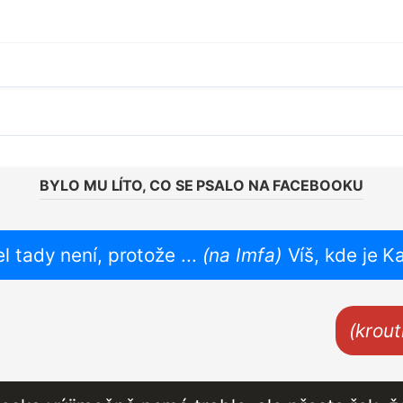
BYLO MU LÍTO, CO SE PSALO NA FACEBOOKU
el tady není, protože ...
(na Imfa)
Víš, kde je K
(krout