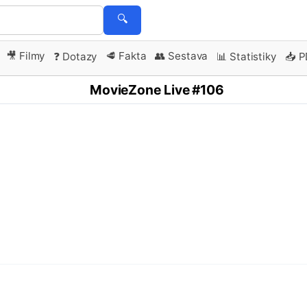
🔍
🎥 Filmy
🥩 Fakta
👥 Sestava
❓ Dotazy
📊 Statistiky
📥 
MovieZone Live #106