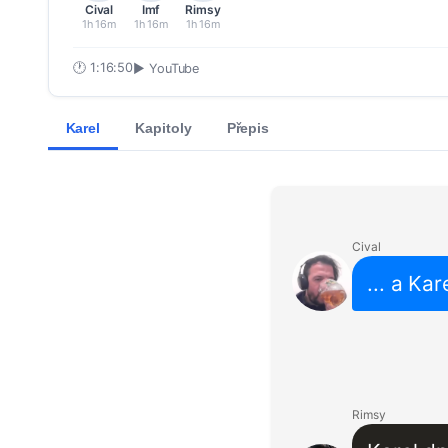
Cival
Imf
Rimsy
1h 16m
1h 16m
1h 16m
🕐
1:16:50
▶ YouTube
Karel
Kapitoly
Přepis
Cival
... a Kar
Rimsy