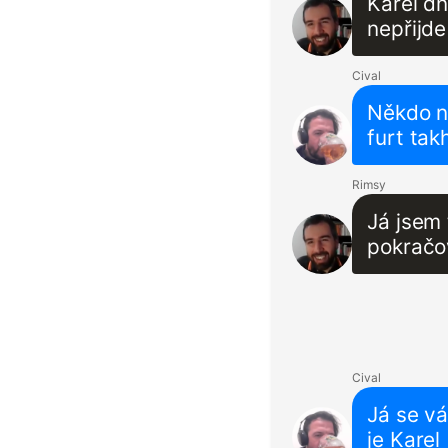
Karel dn
nepřijde
Cival
Někdo na
furt takh
Rimsy
Já jsem 
pokračo
Cival
Já se v
je Karel