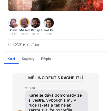
Cival
MrHlad
Rimsy
Lukáš Grygar
1h 1m
1h 1m
1h 1m
1h 1m
🕐
1:01:51
▶ YouTube
Karel
Kapitoly
Přepis
MĚL INCIDENT S RACHEJTLÍ
MrHlad
Karel se dává dohromady ze
silvestra. Vybouchla mu v
ruce raketa a tak nějak
zakroužila, že ho trefila ...