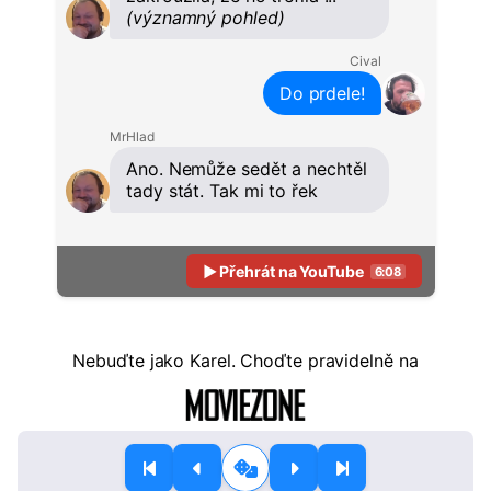
(významný pohled)
Cival
Do prdele!
MrHlad
Ano. Nemůže sedět a nechtěl
tady stát. Tak mi to řek
▶ Přehrát na YouTube
6:08
Nebuďte
jako Karel. Choďte pravidelně na