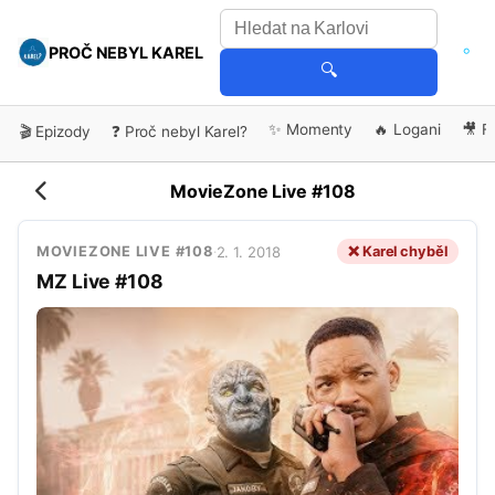
PROČ NEBYL KAREL
🔍
✨ Momenty
🔥 Logani
🎥 F
🎬 Epizody
❓ Proč nebyl Karel?
MovieZone Live #108
2. 1. 2018
❌ Karel chyběl
MOVIEZONE LIVE #108
·
MZ Live #108