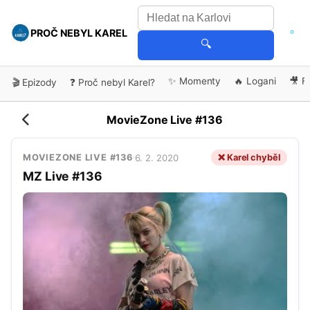
PROČ NEBYL KAREL
🔍
✨ Momenty
🔥 Logani
🎥 F
🎬 Epizody
❓ Proč nebyl Karel?
MovieZone Live #136
6. 2. 2020
❌ Karel chyběl
MOVIEZONE LIVE #136
·
MZ Live #136