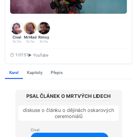
Cival
MrHlad
Rimsy
1h 7m
1h 7m
1h 7m
🕐
1:07:51
▶ YouTube
Karel
Kapitoly
Přepis
PSAL ČLÁNEK O MRTVÝCH LIDECH
diskuse o článku o dějinách oskarových
ceremoniálů
Cival