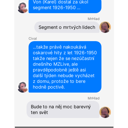
Von (Karel) dostal za úkol
segment 1926-1950 ...
MrHlad
Segment o mrtvých lidech
Cival
...takže právě nakoukává
oskarové hity z let 1926-1950
takže nejen že se nezúčastní
dnešního MZLive, ale
pravděpodobně ještě asi
další týden nebude vycházet
z domu, protože to bere
hodně poctivě.
MrHlad
Bude to na něj moc barevný
ten svět