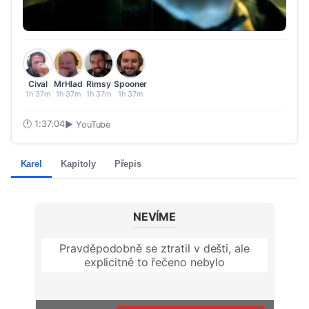
Cival
MrHlad
Rimsy
Spooner
1h 37m
1h 37m
1h 37m
1h 37m
🕐
1:37:04
▶ YouTube
Karel
Kapitoly
Přepis
NEVÍME
Pravděpodobně se ztratil v dešti, ale
explicitně to řečeno nebylo