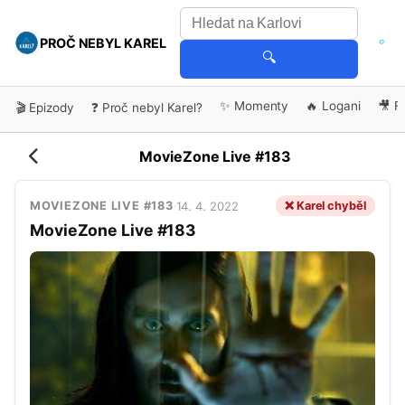
PROČ NEBYL KAREL
🔍
✨ Momenty
🔥 Logani
🎥 F
🎬 Epizody
❓ Proč nebyl Karel?
MovieZone Live #183
14. 4. 2022
❌ Karel chyběl
MOVIEZONE LIVE #183
·
MovieZone Live #183