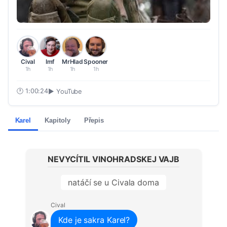
Cival
Imf
MrHlad
Spooner
1h
1h
1h
1h
🕐
1:00:24
▶ YouTube
Karel
Kapitoly
Přepis
NEVYCÍTIL VINOHRADSKEJ VAJB
natáčí se u Civala doma
Cival
Kde je sakra Karel?