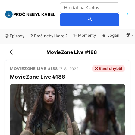
PROČ NEBYL KAREL
🔍
✨ Momenty
🔥 Logani
🎥 F
🎬 Epizody
❓ Proč nebyl Karel?
MovieZone Live #188
17. 8. 2022
❌ Karel chyběl
MOVIEZONE LIVE #188
·
MovieZone Live #188