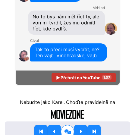
MrHlad
No to bys nám měl říct ty, ale
von mi tvrdil, žes mu odmítl
říct, kde bydlíš.
Cival
Tak to přeci musí vycítit, ne?
Ten vajb. Vinohradskej vajb
▶ Přehrát na YouTube
1:07
Nebuďte
jako Karel. Choďte pravidelně na