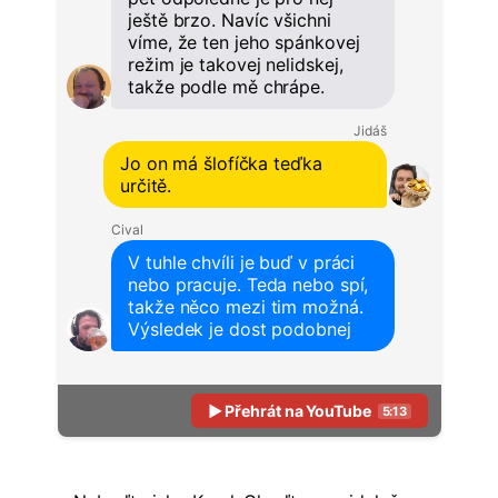
ještě brzo. Navíc všichni
víme, že ten jeho spánkovej
režim je takovej nelidskej,
takže podle mě chrápe.
Jidáš
Jo on má šlofíčka teďka
určitě.
Cival
V tuhle chvíli je buď v práci
nebo pracuje. Teda nebo spí,
takže něco mezi tim možná.
Výsledek je dost podobnej
▶ Přehrát na YouTube
5:13