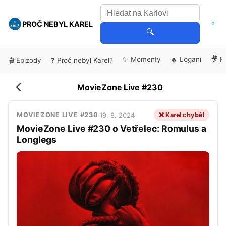
PROČ NEBYL KAREL
🔍
✨ Momenty
🔥 Logani
🎥 F
🎬 Epizody
❓ Proč nebyl Karel?
MovieZone Live #230
19. 8. 2024
❌ Karel chyběl
MOVIEZONE LIVE #230
·
MovieZone Live #230 o Vetřelec: Romulus a
Longlegs