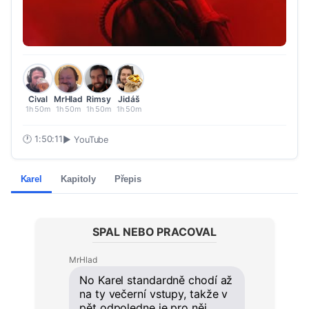
Cival
MrHlad
Rimsy
Jidáš
1h 50m
1h 50m
1h 50m
1h 50m
🕐
1:50:11
▶ YouTube
Karel
Kapitoly
Přepis
SPAL NEBO PRACOVAL
MrHlad
No Karel standardně chodí až
na ty večerní vstupy, takže v
pět odpoledne je pro něj