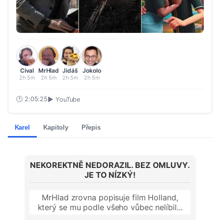
Cival
MrHlad
Jidáš
Jokolo
2h 5m
2h 5m
2h 5m
2h 5m
🕐
2:05:25
▶ YouTube
Karel
Kapitoly
Přepis
NEKOREKTNĚ NEDORAZIL. BEZ OMLUVY.
JE TO NÍZKÝ!
MrHlad zrovna popisuje film Holland,
který se mu podle všeho vůbec nelíbil...