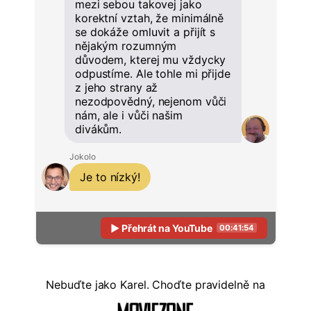
mezi sebou takovej jako
korektní vztah, že minimálně
se dokáže omluvit a přijít s
nějakým rozumným
důvodem, kterej mu vždycky
odpustíme. Ale tohle mi přijde
z jeho strany až
nezodpovědný, nejenom vůči
nám, ale i vůči našim
divákům.
Jokolo
Je to nízký!
▶ Přehrát na YouTube
00:41:54
Nebuďte
jako Karel. Choďte pravidelně na