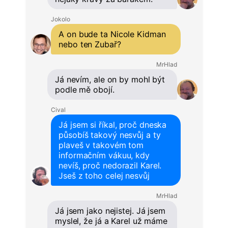
Jokolo
A on bude ta Nicole Kidman
nebo ten Zubař?
MrHlad
Já nevím, ale on by mohl být
podle mě obojí.
Cival
Já jsem si říkal, proč dneska
působíš takový nesvůj a ty
plaveš v takovém tom
informačním vákuu, kdy
nevíš, proč nedorazil Karel.
Jseš z toho celej nesvůj
MrHlad
Já jsem jako nejistej. Já jsem
myslel, že já a Karel už máme