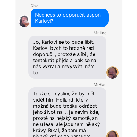
Cival
Nechceš to doporučit aspoň
Karlovi?
MrHlad
Jo, Karlovi se to bude líbit.
Karlovi bych to hrozně rád
doporučil, protože slíbil, že
tentokrát přijde a pak se na
nás vysral a nevysvětl nám
to.
MrHlad
Takže si myslím, že by měl
vidět film Holland, který
možná bude trošku odrážet
jeho život na ... já nevím kde,
prostě na nějaký samotě, ani
ne u lesa, ale jsou tam nějaký
krávy. Říkal, že tam má
nějaký krávy za barákem.