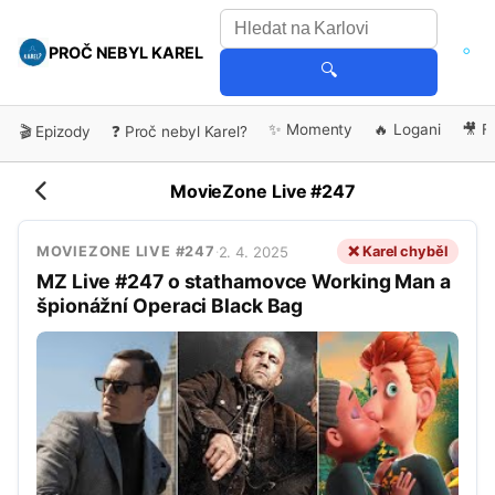
PROČ NEBYL KAREL
🔍
✨ Momenty
🔥 Logani
🎥 F
🎬 Epizody
❓ Proč nebyl Karel?
MovieZone Live #247
2. 4. 2025
❌ Karel chyběl
MOVIEZONE LIVE #247
·
MZ Live #247 o stathamovce Working Man a
špionážní Operaci Black Bag