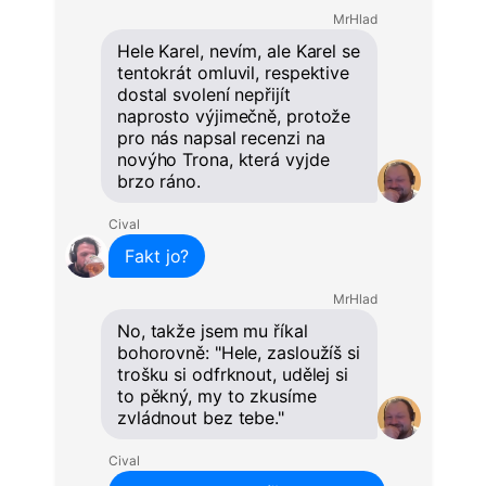
MrHlad
Hele Karel, nevím, ale Karel se
tentokrát omluvil, respektive
dostal svolení nepřijít
naprosto výjimečně, protože
pro nás napsal recenzi na
novýho Trona, která vyjde
brzo ráno.
Cival
Fakt jo?
MrHlad
No, takže jsem mu říkal
bohorovně: "Hele, zasloužíš si
trošku si odfrknout, udělej si
to pěkný, my to zkusíme
zvládnout bez tebe."
Cival