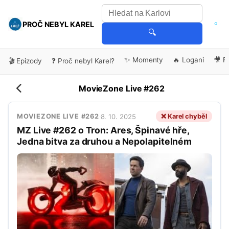
PROČ NEBYL KAREL
🔍
✨ Momenty
🔥 Logani
🎥 F
🎬 Epizody
❓ Proč nebyl Karel?
MovieZone Live #262
8. 10. 2025
❌ Karel chyběl
MOVIEZONE LIVE #262
·
MZ Live #262 o Tron: Ares, Špinavé hře,
Jedna bitva za druhou a Nepolapitelném