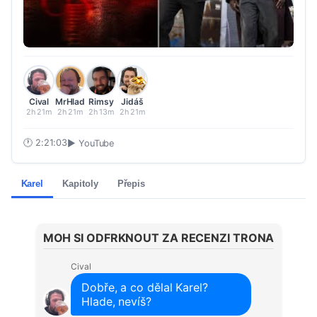
Cival
MrHlad
Rimsy
Jidáš
2h 21m
2h 21m
2h 13m
2h 21m
🕐
2:21:03
▶ YouTube
Karel
Kapitoly
Přepis
MOH SI ODFRKNOUT ZA RECENZI TRONA
Cival
Dobře, a co dělal Karel?
Hlade, nevíš?