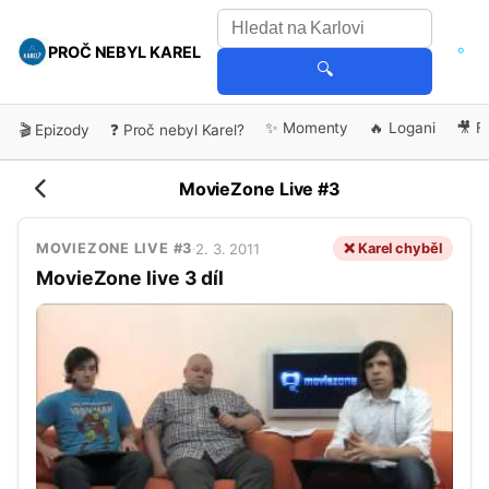
PROČ NEBYL KAREL
🔍
✨ Momenty
🔥 Logani
🎥 F
🎬 Epizody
❓ Proč nebyl Karel?
MovieZone Live #3
2. 3. 2011
❌ Karel chyběl
MOVIEZONE LIVE #3
·
MovieZone live 3 díl