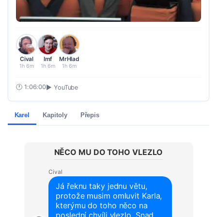
Cival
Imf
MrHlad
1h 6m
1h 6m
1h 6m
🕐
1:06:00
▶ YouTube
Karel
Kapitoly
Přepis
NĚCO MU DO TOHO VLEZLO
Cival
Já řeknu taky jednu větu,
protože musim omluvit Karla,
kterýmu do toho něco na
poslední chvíli vlezlo. Snad