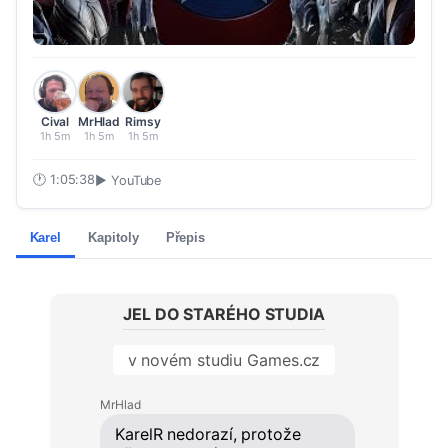
Cival
MrHlad
Rimsy
1h 5m
1h 5m
1h 5m
🕐
1:05:38
▶ YouTube
Karel
Kapitoly
Přepis
JEL DO STARÉHO STUDIA
v novém studiu Games.cz
MrHlad
KarelR nedorazí, protože