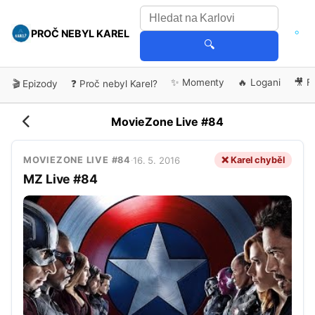
PROČ NEBYL KAREL
🔍
✨ Momenty
🔥 Logani
🎥 F
🎬 Epizody
❓ Proč nebyl Karel?
MovieZone Live #84
16. 5. 2016
❌ Karel chyběl
MOVIEZONE LIVE #84
·
MZ Live #84