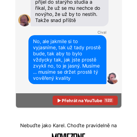
přijel do starýho studia a
řikal, že už se mu nechce do
novýho, že už by to nestih.
Takže snad příště
Cival
No, ale jakmile si to
vyjasníme, tak už tady prostě
bude, tak aby to bylo
vždycky tak, jak jste prostě
zvyklí no, to je jasný. Musíme
... musíme se držet prostě tý
vověřený kvality
▶ Přehrát na YouTube
1:22
Nebuďte
jako Karel. Choďte pravidelně na