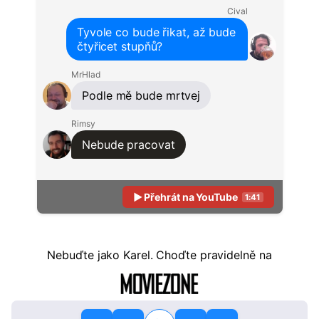
Cival
Tyvole co bude řikat, až bude
čtyřicet stupňů?
MrHlad
Podle mě bude mrtvej
Rimsy
Nebude pracovat
▶ Přehrát na YouTube
1:41
Nebuďte
jako Karel. Choďte pravidelně na