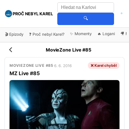
PROČ NEBYL KAREL
🔍
✨ Momenty
🔥 Logani
🎥 F
🎬 Epizody
❓ Proč nebyl Karel?
MovieZone Live #85
6. 6. 2016
❌ Karel chyběl
MOVIEZONE LIVE #85
·
MZ Live #85