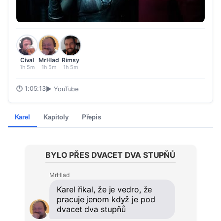
Cival
MrHlad
Rimsy
1h 5m
1h 5m
1h 5m
🕐
1:05:13
▶ YouTube
Karel
Kapitoly
Přepis
BYLO PŘES DVACET DVA STUPŇŮ
MrHlad
Karel řikal, že je vedro, že
pracuje jenom když je pod
dvacet dva stupňů