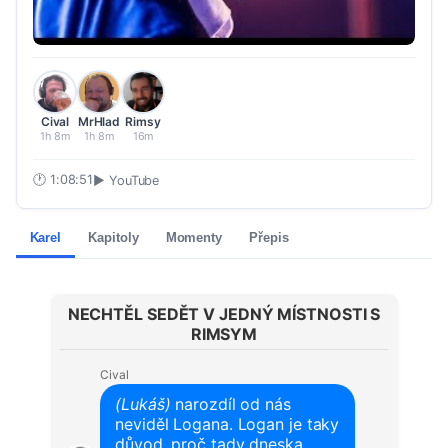
Cival
MrHlad
Rimsy
1h 8m
1h 8m
16m
🕐
1:08:51
▶ YouTube
Karel
Kapitoly
Momenty
Přepis
NECHTĚL SEDĚT V JEDNÝ MÍSTNOSTI S
RIMSYM
Cival
(Lukáš)
narozdíl od nás
neviděl Logana. Logan je taky
důvod, proč tady dneska