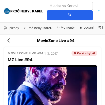
PROČ NEBYL KAREL
🔍
✨ Momenty
🔥 Logani
🎥 F
🎬 Epizody
❓ Proč nebyl Karel?
MovieZone Live #94
1. 3. 2017
❌ Karel chyběl
MOVIEZONE LIVE #94
·
MZ Live #94