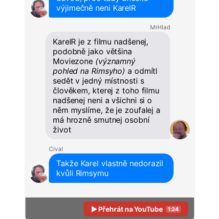
výjimečně neni KarelR
MrHlad
KarelR je z filmu nadšenej,
podobně jako většina
Moviezone
(významný
pohled na Rimsyho)
a odmítl
sedět v jedný místnosti s
člověkem, kterej z toho filmu
nadšenej neni a všichni si o
něm myslíme, že je zoufalej a
má hrozně smutnej osobní
život
Cival
Takže Karel vlastně nedorazil
kvůli Rimsymu
▶ Přehrát na YouTube
1:24