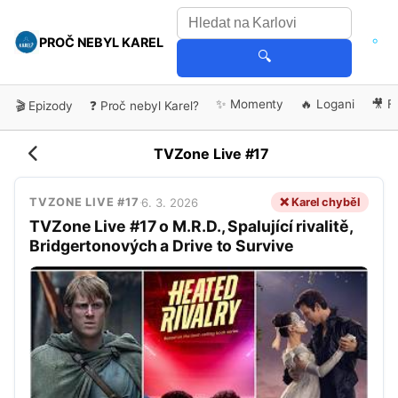
PROČ NEBYL KAREL
🔍
✨ Momenty
🔥 Logani
🎥 F
🎬 Epizody
❓ Proč nebyl Karel?
TVZone Live #17
6. 3. 2026
❌ Karel chyběl
TVZONE LIVE #17
·
TVZone Live #17 o M.R.D., Spalující rivalitě,
Bridgertonových a Drive to Survive