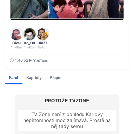
Cival
do_Od
Jidáš
1h 40m
1h 40m
1h 40m
🕐
1:40:52
▶ YouTube
Karel
Kapitoly
Přepis
PROTOŽE TVZONE
TV Zone není z pohledu Karlovy
nepřítomnosti moc zajímavá. Prostě na
něj tady serou