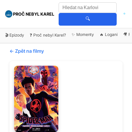
PROČ NEBYL KAREL
🔍
✨ Momenty
🔥 Logani
🎥 F
🎬 Epizody
❓ Proč nebyl Karel?
← Zpět na filmy