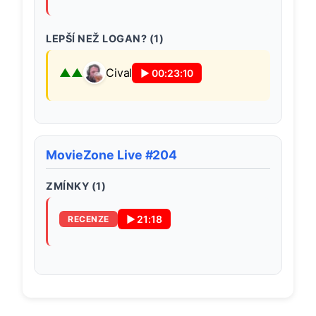
LEPŠÍ NEŽ LOGAN? (
1
)
Cival
▶
00:23:10
MovieZone Live #204
ZMÍNKY (
1
)
▶
21:18
RECENZE