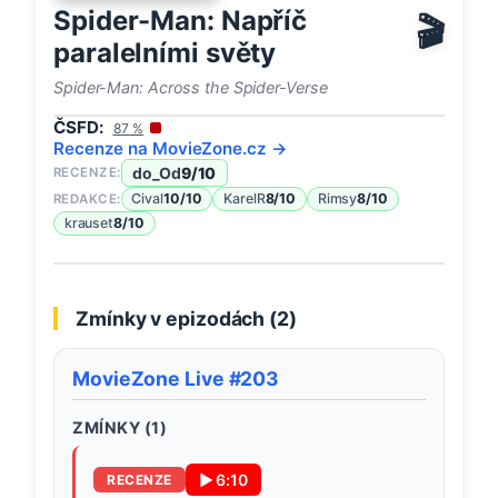
Spider-Man: Napříč
🎬
paralelními světy
Spider-Man: Across the Spider-Verse
ČSFD:
87
%
Recenze na
MovieZone
.cz →
do_Od
9
/10
RECENZE:
Cival
10
/10
KarelR
8
/10
Rimsy
8
/10
REDAKCE:
krauset
8
/10
Zmínky v epizodách (
2
)
MovieZone Live #203
ZMÍNKY (
1
)
▶
6:10
RECENZE