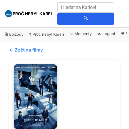
PROČ NEBYL KAREL
🔍
✨ Momenty
🔥 Logani
🎥 F
🎬 Epizody
❓ Proč nebyl Karel?
← Zpět na filmy