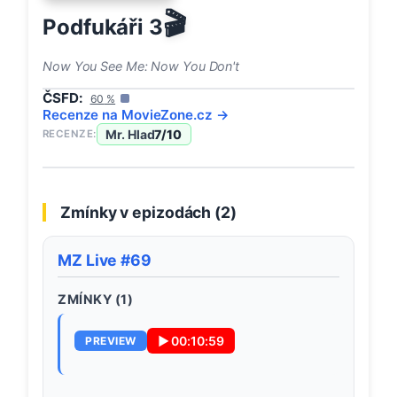
🎬
Podfukáři 3
Now You See Me: Now You Don't
ČSFD:
60
%
Recenze na
MovieZone
.cz →
Mr. Hlad
7
/10
RECENZE:
Zmínky v epizodách (
2
)
MZ Live #69
ZMÍNKY (
1
)
▶
00:10:59
PREVIEW