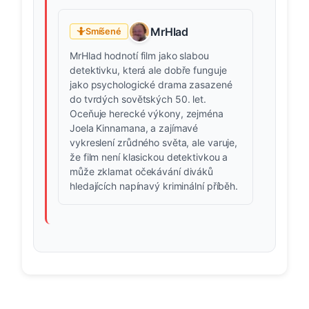
MrHlad
🤷
Smíšené
MrHlad hodnotí film jako slabou
detektivku, která ale dobře funguje
jako psychologické drama zasazené
do tvrdých sovětských 50. let.
Oceňuje herecké výkony, zejména
Joela Kinnamana, a zajímavé
vykreslení zrůdného světa, ale varuje,
že film není klasickou detektivkou a
může zklamat očekávání diváků
hledajících napínavý kriminální příběh.