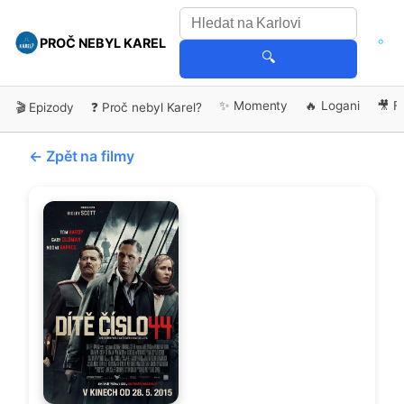
PROČ NEBYL KAREL
🔍
✨ Momenty
🔥 Logani
🎥 F
🎬 Epizody
❓ Proč nebyl Karel?
← Zpět na filmy