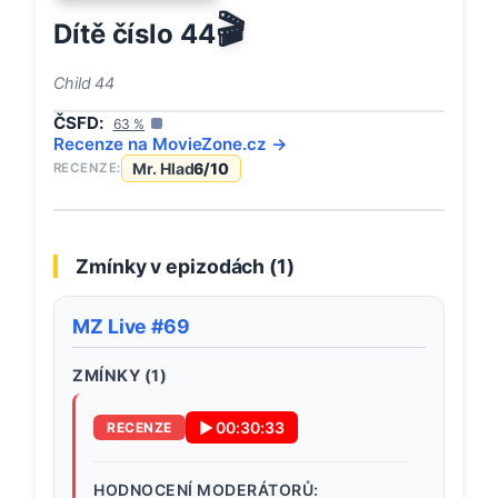
🎬
Dítě číslo 44
Child 44
ČSFD:
63
%
Recenze na
MovieZone
.cz →
Mr. Hlad
6
/10
RECENZE:
Zmínky v epizodách (
1
)
MZ Live #69
ZMÍNKY (
1
)
▶
00:30:33
RECENZE
HODNOCENÍ MODERÁTORŮ: