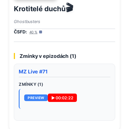
🎬
Krotitelé duchů
Ghostbusters
ČSFD:
40
%
Zmínky v epizodách (
1
)
MZ Live #71
ZMÍNKY (
1
)
▶
00:02:22
PREVIEW