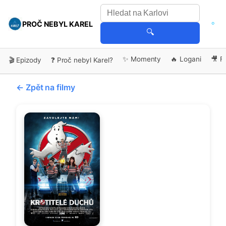
PROČ NEBYL KAREL
🔍
✨ Momenty
🔥 Logani
🎥 F
🎬 Epizody
❓ Proč nebyl Karel?
← Zpět na filmy