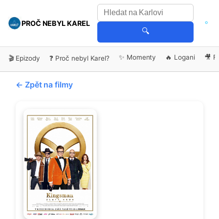
PROČ NEBYL KAREL
🔍
✨ Momenty
🔥 Logani
🎥 F
🎬 Epizody
❓ Proč nebyl Karel?
← Zpět na filmy