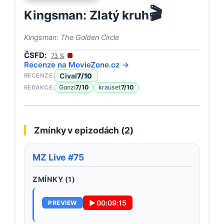
🎬
Kingsman: Zlatý kruh
Kingsman: The Golden Circle
ČSFD:
73
%
Recenze na
MovieZone
.cz →
Cival
7
/10
RECENZE:
Gonzi
7
/10
krauset
7
/10
REDAKCE:
Zmínky v epizodách (
2
)
MZ Live #75
ZMÍNKY (
1
)
▶
00:09:15
PREVIEW