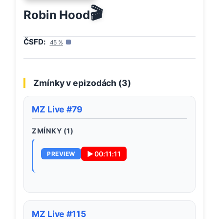
🎬
Robin Hood
ČSFD:
45
%
Zmínky v epizodách (
3
)
MZ Live #79
ZMÍNKY (
1
)
▶
00:11:11
PREVIEW
MZ Live #115