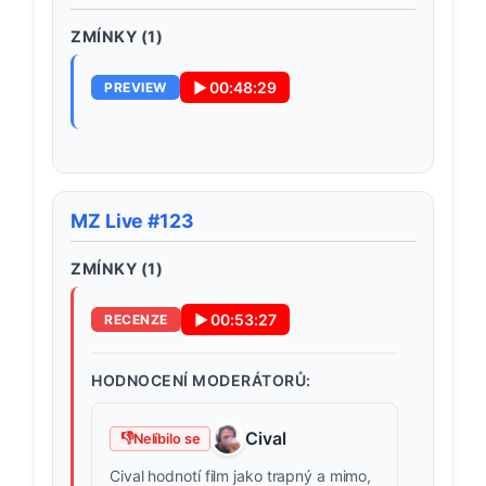
ZMÍNKY (
1
)
▶
00:48:29
PREVIEW
MZ Live #123
ZMÍNKY (
1
)
▶
00:53:27
RECENZE
HODNOCENÍ MODERÁTORŮ:
Cival
👎
Nelíbilo se
Cival hodnotí film jako trapný a mimo,