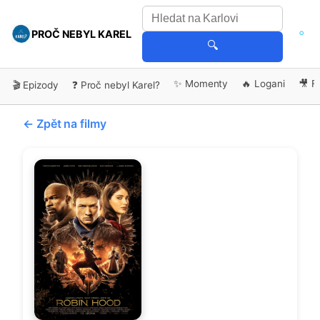
PROČ NEBYL KAREL
🔍
✨ Momenty
🔥 Logani
🎥 F
🎬 Epizody
❓ Proč nebyl Karel?
← Zpět na filmy