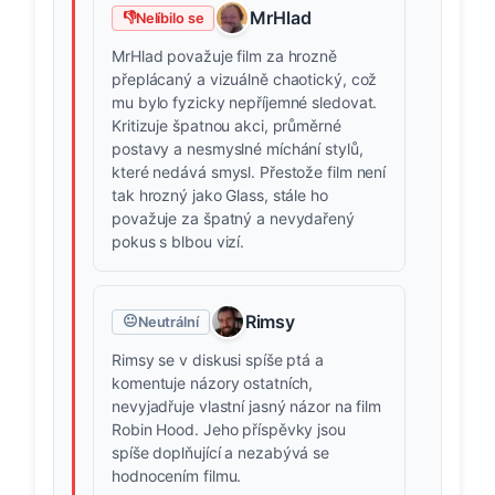
MrHlad
👎
Nelíbilo se
MrHlad považuje film za hrozně
přeplácaný a vizuálně chaotický, což
mu bylo fyzicky nepříjemné sledovat.
Kritizuje špatnou akci, průměrné
postavy a nesmyslné míchání stylů,
které nedává smysl. Přestože film není
tak hrozný jako Glass, stále ho
považuje za špatný a nevydařený
pokus s blbou vizí.
Rimsy
😐
Neutrální
Rimsy se v diskusi spíše ptá a
komentuje názory ostatních,
nevyjadřuje vlastní jasný názor na film
Robin Hood. Jeho příspěvky jsou
spíše doplňující a nezabývá se
hodnocením filmu.