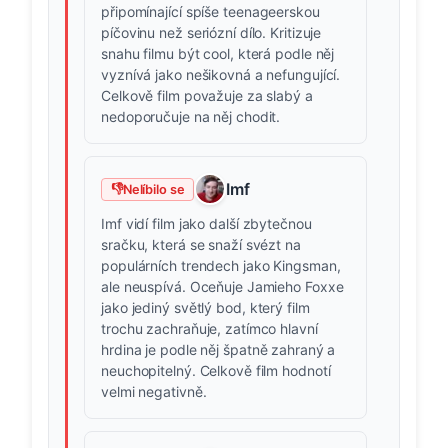
připomínající spíše teenageerskou
píčovinu než seriózní dílo. Kritizuje
snahu filmu být cool, která podle něj
vyznívá jako nešikovná a nefungující.
Celkově film považuje za slabý a
nedoporučuje na něj chodit.
Imf
👎
Nelíbilo se
Imf vidí film jako další zbytečnou
sračku, která se snaží svézt na
populárních trendech jako Kingsman,
ale neuspívá. Oceňuje Jamieho Foxxe
jako jediný světlý bod, který film
trochu zachraňuje, zatímco hlavní
hrdina je podle něj špatně zahraný a
neuchopitelný. Celkově film hodnotí
velmi negativně.