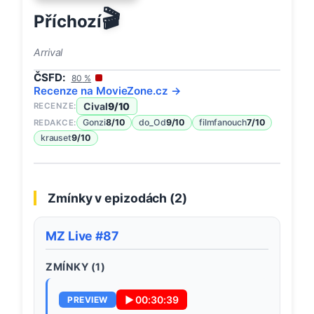
🎬
Příchozí
Arrival
ČSFD:
80
%
Recenze na
MovieZone
.cz →
Cival
9
/10
RECENZE:
Gonzi
8
/10
do_Od
9
/10
filmfanouch
7
/10
REDAKCE:
krauset
9
/10
Zmínky v epizodách (
2
)
MZ Live #87
ZMÍNKY (
1
)
▶
00:30:39
PREVIEW