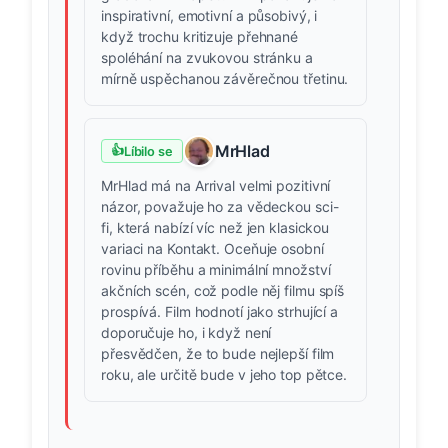
inspirativní, emotivní a působivý, i
když trochu kritizuje přehnané
spoléhání na zvukovou stránku a
mírně uspěchanou závěrečnou třetinu.
MrHlad
👍
Líbilo se
MrHlad má na Arrival velmi pozitivní
názor, považuje ho za vědeckou sci-
fi, která nabízí víc než jen klasickou
variaci na Kontakt. Oceňuje osobní
rovinu příběhu a minimální množství
akčních scén, což podle něj filmu spíš
prospívá. Film hodnotí jako strhující a
doporučuje ho, i když není
přesvědčen, že to bude nejlepší film
roku, ale určitě bude v jeho top pětce.