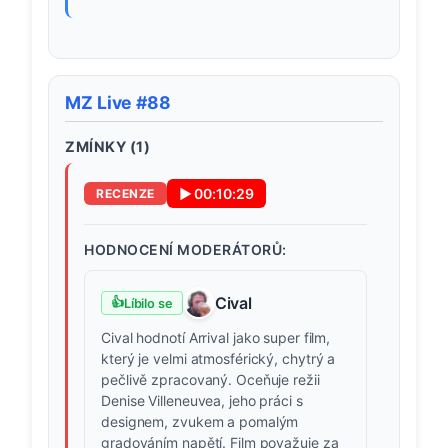
MZ Live #88
ZMÍNKY (
1
)
▶
00:10:29
RECENZE
HODNOCENÍ MODERÁTORŮ:
Cival
👍
Líbilo se
Cival hodnotí Arrival jako super film,
který je velmi atmosférický, chytrý a
pečlivě zpracovaný. Oceňuje režii
Denise Villeneuvea, jeho práci s
designem, zvukem a pomalým
gradováním napětí. Film považuje za