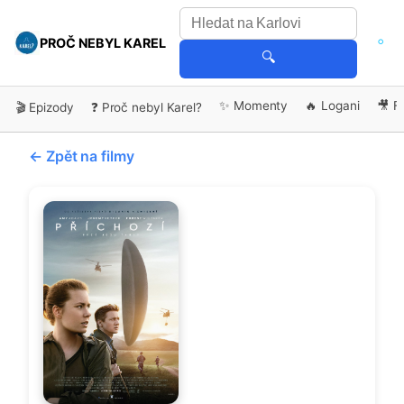
PROČ NEBYL KAREL
🔍
✨ Momenty
🔥 Logani
🎥 F
🎬 Epizody
❓ Proč nebyl Karel?
← Zpět na filmy