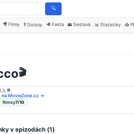
🔍
🎥 Filmy
🥩 Fakta
👥 Sestava
❓ Dotazy
📊 Statistiky
📥 
cco
🎬
1
%
e na
MovieZone
.cz →
Rimsy
7
/10
ky v epizodách (
1
)