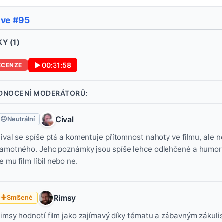
ive #95
Y (
1
)
▶
00:31:58
ECENZE
DNOCENÍ MODERÁTORŮ:
Cival
😐
Neutrální
ival se spíše ptá a komentuje přítomnost nahoty ve filmu, ale n
amotného. Jeho poznámky jsou spíše lehce odlehčené a humorné,
e mu film líbil nebo ne.
Rimsy
🤷
Smíšené
imsy hodnotí film jako zajímavý díky tématu a zábavným zákuli