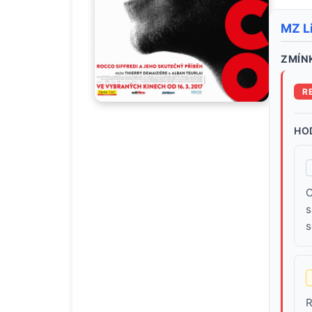
MZ L
ZMÍNK
R
HO
C
s
s
R