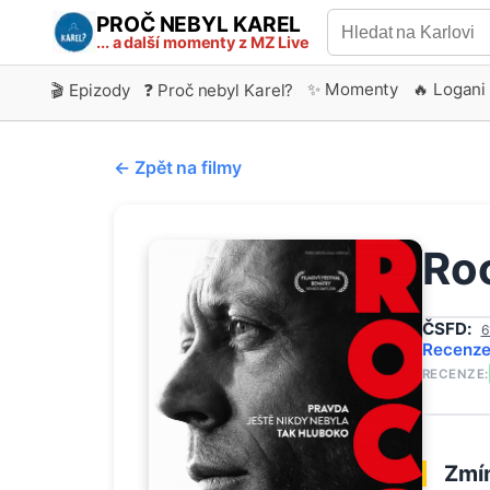
PROČ NEBYL KAREL
... a další momenty z MZ Live
✨ Momenty
🔥 Logani
🎬 Epizody
❓ Proč nebyl Karel?
← Zpět na filmy
Ro
ČSFD:
6
Recenz
RECENZE:
Zmín