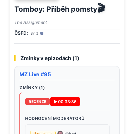
🎬
Tomboy: Příběh pomsty
The Assignment
ČSFD:
37
%
Zmínky v epizodách (
1
)
MZ Live #95
ZMÍNKY (
1
)
▶
00:33:36
RECENZE
HODNOCENÍ MODERÁTORŮ: