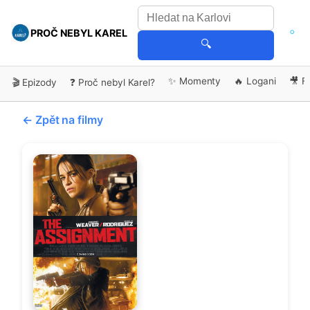
PROČ NEBYL KAREL
🔍
✨ Momenty
🔥 Logani
🎥 F
🎬 Epizody
❓ Proč nebyl Karel?
← Zpět na filmy