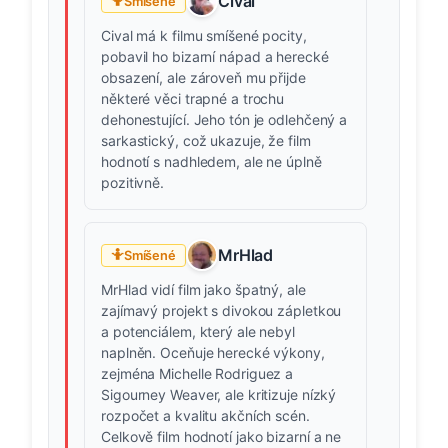
Cival
🤷
Smíšené
Cival má k filmu smíšené pocity,
pobavil ho bizarní nápad a herecké
obsazení, ale zároveň mu přijde
některé věci trapné a trochu
dehonestující. Jeho tón je odlehčený a
sarkastický, což ukazuje, že film
hodnotí s nadhledem, ale ne úplně
pozitivně.
MrHlad
🤷
Smíšené
MrHlad vidí film jako špatný, ale
zajímavý projekt s divokou zápletkou
a potenciálem, který ale nebyl
naplněn. Oceňuje herecké výkony,
zejména Michelle Rodriguez a
Sigourney Weaver, ale kritizuje nízký
rozpočet a kvalitu akčních scén.
Celkově film hodnotí jako bizarní a ne