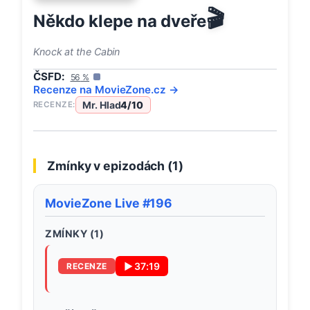
🎬
Někdo klepe na dveře
Knock at the Cabin
ČSFD:
56
%
Recenze na
MovieZone
.cz →
Mr. Hlad
4
/10
RECENZE:
Zmínky v epizodách (
1
)
MovieZone Live #196
ZMÍNKY (
1
)
▶
37:19
RECENZE