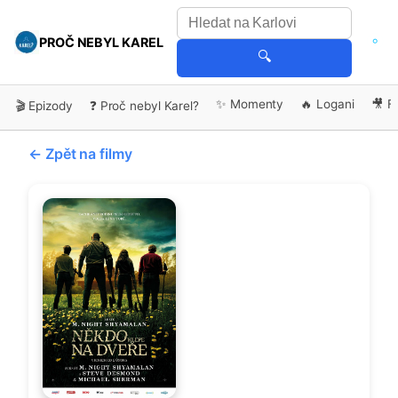
PROČ NEBYL KAREL
🔍
✨ Momenty
🔥 Logani
🎥 F
🎬 Epizody
❓ Proč nebyl Karel?
← Zpět na filmy