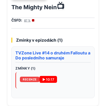
📺
The Mighty Nein
ČSFD:
87
%
Zmínky v epizodách (
1
)
TVZone Live #14 o druhém Falloutu a
Do posledního samuraje
ZMÍNKY (
1
)
▶
10:17
RECENZE