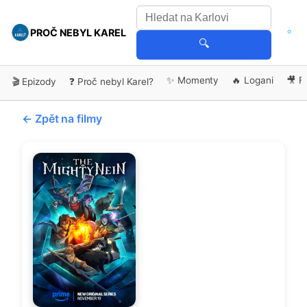
PROČ NEBYL KAREL
🔍
✨ Momenty
🔥 Logani
🎥 F
🎬 Epizody
❓ Proč nebyl Karel?
← Zpět na filmy