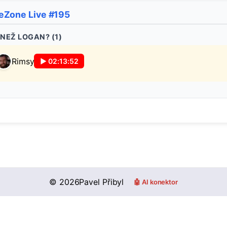
eZone Live #195
 NEŽ LOGAN? (
1
)
Rimsy
▶
02:13:52
©
2026
Pavel Přibyl
🤖 AI konektor