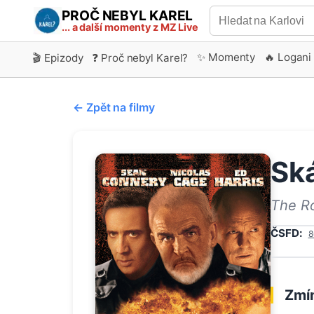
PROČ NEBYL KAREL
... a další momenty z MZ Live
✨ Momenty
🔥 Logani
🎬 Epizody
❓ Proč nebyl Karel?
← Zpět na filmy
Sk
The R
ČSFD:
8
Zmín