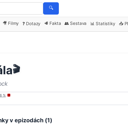
🔍
🎥 Filmy
🥩 Fakta
👥 Sestava
❓ Dotazy
📊 Statistiky
📥 
ála
🎬
ock
6
%
ky v epizodách (
1
)