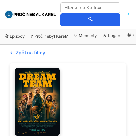
PROČ NEBYL KAREL
🔍
✨ Momenty
🔥 Logani
🎥 F
🎬 Epizody
❓ Proč nebyl Karel?
← Zpět na filmy