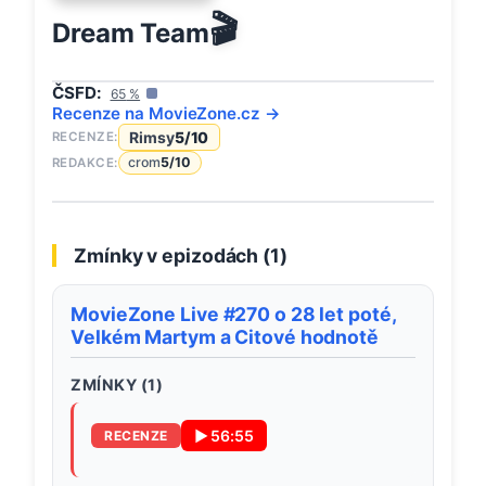
🎬
Dream Team
ČSFD:
65
%
Recenze na
MovieZone
.cz →
Rimsy
5
/10
RECENZE:
crom
5
/10
REDAKCE:
Zmínky v epizodách (
1
)
MovieZone Live #270 o 28 let poté,
Velkém Martym a Citové hodnotě
ZMÍNKY (
1
)
▶
56:55
RECENZE