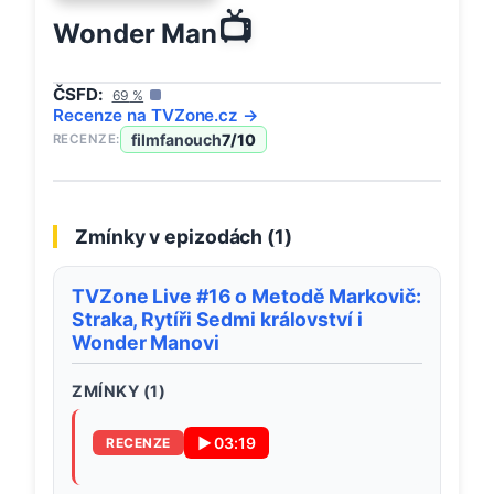
📺
Wonder Man
ČSFD:
69
%
Recenze na
TVZone
.cz →
filmfanouch
7
/10
RECENZE:
Zmínky v epizodách (
1
)
TVZone Live #16 o Metodě Markovič:
Straka, Rytíři Sedmi království i
Wonder Manovi
ZMÍNKY (
1
)
▶
03:19
RECENZE