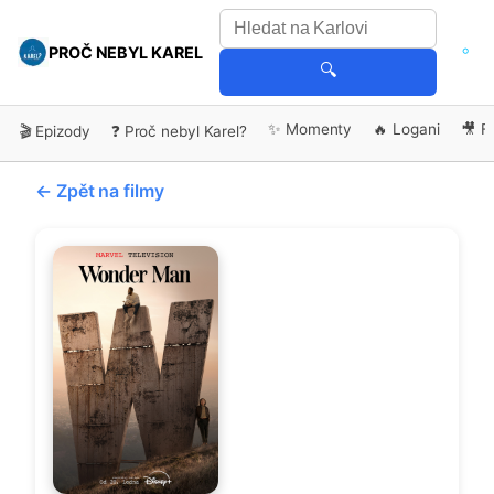
PROČ NEBYL KAREL
🔍
✨ Momenty
🔥 Logani
🎥 F
🎬 Epizody
❓ Proč nebyl Karel?
← Zpět na filmy