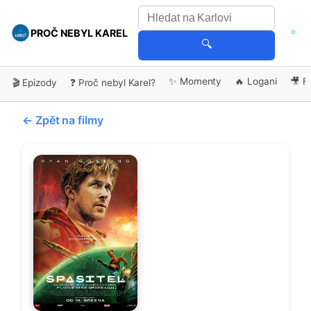
PROČ NEBYL KAREL
🔍
✨ Momenty
🔥 Logani
🎥 F
🎬 Epizody
❓ Proč nebyl Karel?
← Zpět na filmy