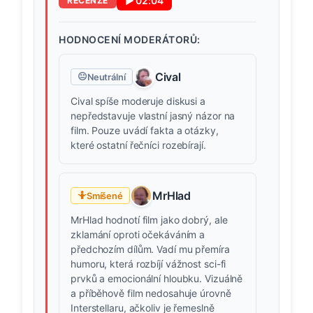
▶
02:04
RECENZE
HODNOCENÍ MODERÁTORŮ:
Cival
😐
Neutrální
Cival spíše moderuje diskusi a
nepředstavuje vlastní jasný názor na
film. Pouze uvádí fakta a otázky,
které ostatní řečníci rozebírají.
MrHlad
🤷
Smíšené
MrHlad hodnotí film jako dobrý, ale
zklamání oproti očekáváním a
předchozím dílům. Vadí mu přemíra
humoru, která rozbíjí vážnost sci-fi
prvků a emocionální hloubku. Vizuálně
a příběhově film nedosahuje úrovně
Interstellaru, ačkoliv je řemeslně