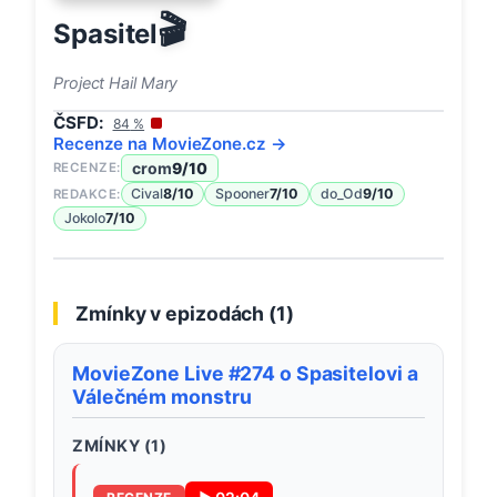
🎬
Spasitel
Project Hail Mary
ČSFD:
84
%
Recenze na
MovieZone
.cz →
crom
9
/10
RECENZE:
Cival
8
/10
Spooner
7
/10
do_Od
9
/10
REDAKCE:
Jokolo
7
/10
Zmínky v epizodách (
1
)
MovieZone Live #274 o Spasitelovi a
Válečném monstru
ZMÍNKY (
1
)