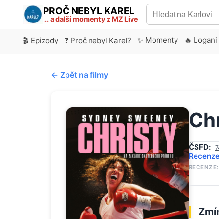
PROČ NEBYL KAREL
... a další momenty z MZ Live
✨ Momenty
🔥 Logani
🎬 Epizody
❓ Proč nebyl Karel?
← Zpět na filmy
Chr
ČSFD:
7
Recenz
RECENZE:
Zmín