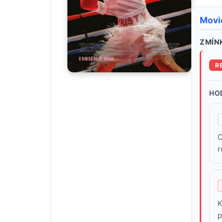
Movi
ZMÍNK
R
HO
C
r
K
p