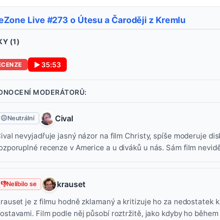
eZone Live #273 o Útesu a Čaroději z Kremlu
Y (
1
)
▶
35:53
ECENZE
DNOCENÍ MODERÁTORŮ:
Cival
😐
Neutrální
ival nevyjadřuje jasný názor na film Christy, spíše moderuje dis
ozporuplné recenze v Americe a u diváků u nás. Sám film nevidě
krauset
👎
Nelíbilo se
rauset je z filmu hodně zklamaný a kritizuje ho za nedostatek 
ostavami. Film podle něj působí roztržitě, jako kdyby ho během