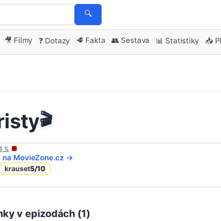
🔍
🎥 Filmy
🥩 Fakta
👥 Sestava
❓ Dotazy
📊 Statistiky
📥 
isty
🎬
4
%
e na
MovieZone
.cz →
krauset
5
/10
ky v epizodách (
1
)