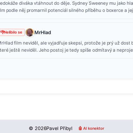
edokáže diváka vtáhnout do děje. Sydney Sweeney mu jako hla
ilm podle něj promarnil potenciál silného příběhu o boxerce a jej
MrHlad
👎
Nelíbilo se
rHlad film neviděl, ale vyjadřuje skepsi, protože je prý už dost 
teré ještě neviděl. Jeho postoj je tedy spíše odmítavý a neproje
©
2026
Pavel Přibyl
🤖 AI konektor