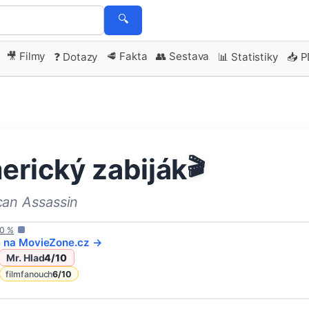
🔍
🎥 Filmy
🥩 Fakta
👥 Sestava
❓ Dotazy
📊 Statistiky
📥 
erický zabiják
🎬
an Assassin
0
%
e na
MovieZone
.cz →
Mr. Hlad
4
/10
filmfanouch
6
/10