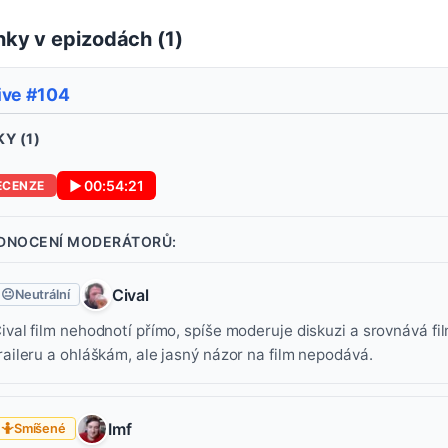
ky v epizodách (
1
)
ive #104
Y (
1
)
▶
00:54:21
ECENZE
DNOCENÍ MODERÁTORŮ:
Cival
😐
Neutrální
ival film nehodnotí přímo, spíše moderuje diskuzi a srovnává film
raileru a ohláškám, ale jasný názor na film nepodává.
Imf
🤷
Smíšené