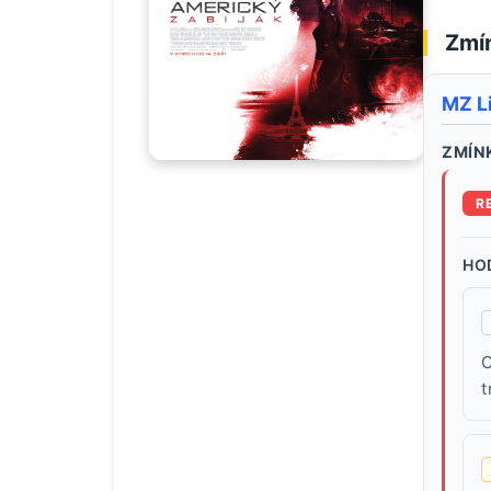
Zmín
MZ L
ZMÍNK
R
HO
C
t