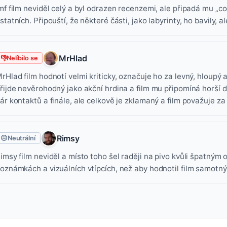
mf film neviděl celý a byl odrazen recenzemi, ale připadá mu „co
statních. Připouští, že některé části, jako labyrinty, ho bavily, 
MrHlad
👎
Nelíbilo se
rHlad film hodnotí velmi kriticky, označuje ho za levný, hloupý
řijde nevěrohodný jako akční hrdina a film mu připomíná horší
ár kontaktů a finále, ale celkově je zklamaný a film považuje z
Rimsy
😐
Neutrální
imsy film neviděl a místo toho šel raději na pivo kvůli špatným 
oznámkách a vizuálních vtípcích, než aby hodnotil film samotný