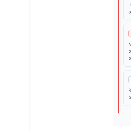
I
o
M
p
p
R
p