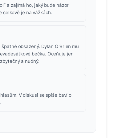
ol“ a zajímá ho, jaký bude názor
ale celkově je na vážkách.
 a špatně obsazený. Dylan O'Brien mu
 devadesátkové béčka. Oceňuje jen
a zbytečný a nudný.
ohlasům. V diskusi se spíše baví o
.