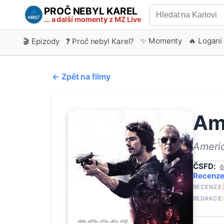
PROČ NEBYL KAREL
... a další momenty z MZ Live
✨ Momenty
🔥 Logani
🎬 Epizody
❓ Proč nebyl Karel?
← Zpět na filmy
Am
Americ
ČSFD:
6
Recenz
RECENZE:
REDAKCE: