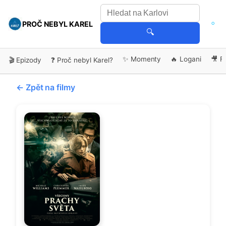
PROČ NEBYL KAREL
🔍
✨ Momenty
🔥 Logani
🎥 F
🎬 Epizody
❓ Proč nebyl Karel?
← Zpět na filmy