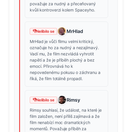
považuje za nudný a přeceňovaný
kvůli kontroverzi kolem Spaceyho.
MrHlad
👎
Nelíbilo se
MrHlad je vůči filmu velmi kritický,
označuje ho za nudný a nezajímavý.
Vadí mu, že film nezvládá vyhrotit
napětí a že je příběh plochý a bez
emocí. Přirovnává ho k
nepovedenému pokusu o záchranu a
říká, že film totálně propadl.
Rimsy
👎
Nelíbilo se
Rimsy souhlasí, že událost, na které je
film založen, není příliš zajímavá a že
film nenabízí moc dramatických
momentů. Považuje příběh za