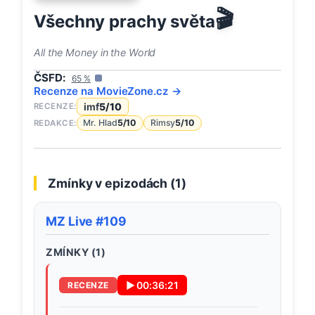
🎬
Všechny prachy světa
All the Money in the World
ČSFD:
65
%
Recenze na
MovieZone
.cz →
imf
5
/10
RECENZE:
Mr. Hlad
5
/10
Rimsy
5
/10
REDAKCE:
Zmínky v epizodách (
1
)
MZ Live #109
ZMÍNKY (
1
)
▶
00:36:21
RECENZE