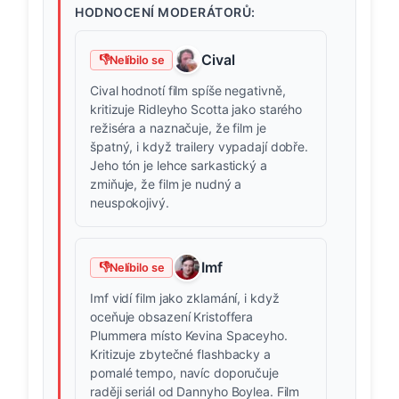
HODNOCENÍ MODERÁTORŮ:
Cival
👎
Nelíbilo se
Cival hodnotí film spíše negativně,
kritizuje Ridleyho Scotta jako starého
režiséra a naznačuje, že film je
špatný, i když trailery vypadají dobře.
Jeho tón je lehce sarkastický a
zmiňuje, že film je nudný a
neuspokojivý.
Imf
👎
Nelíbilo se
Imf vidí film jako zklamání, i když
oceňuje obsazení Kristoffera
Plummera místo Kevina Spaceyho.
Kritizuje zbytečné flashbacky a
pomalé tempo, navíc doporučuje
raději seriál od Dannyho Boylea. Film