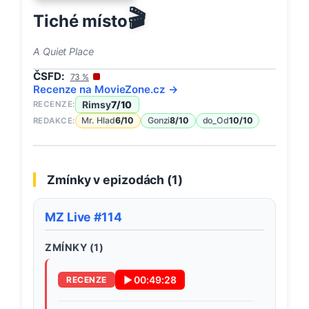
🎬
Tiché místo
A Quiet Place
ČSFD:
73
%
Recenze na
MovieZone
.cz →
Rimsy
7
/10
RECENZE:
Mr. Hlad
6
/10
Gonzi
8
/10
do_Od
10
/10
REDAKCE:
Zmínky v epizodách (
1
)
MZ Live #114
ZMÍNKY (
1
)
▶
00:49:28
RECENZE