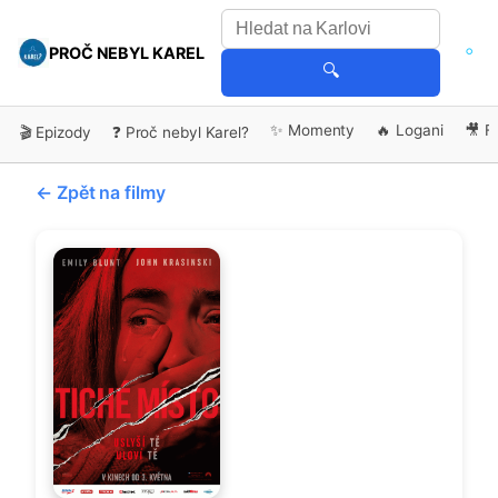
PROČ NEBYL KAREL
🔍
✨ Momenty
🔥 Logani
🎥 F
🎬 Epizody
❓ Proč nebyl Karel?
← Zpět na filmy