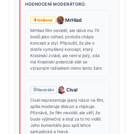
HODNOCENÍ MODERÁTORŮ:
MrHlad
🤷
Smíšené
MrHlad film neviděl, ale dává mu 70
bodů jako odhad, protože chápe
koncept a styl. Připouští, že jde o
dobře vymyšlený koncept, který
Krasinski zvládl, ale není si jistý, zda
má Krasinski potenciál stát se
výrazným režisérem mimo tento žánr.
Cival
😐
Neutrální
Cival neprezentuje jasný názor na film,
spíše moderuje diskuzi a vtipkuje.
Přiznává, že film neviděl, ale věří, že
bude výjimečný a stojí za to ho vidět.
Jeho komentáře jsou spíš lehce
sarkastické a hravé.