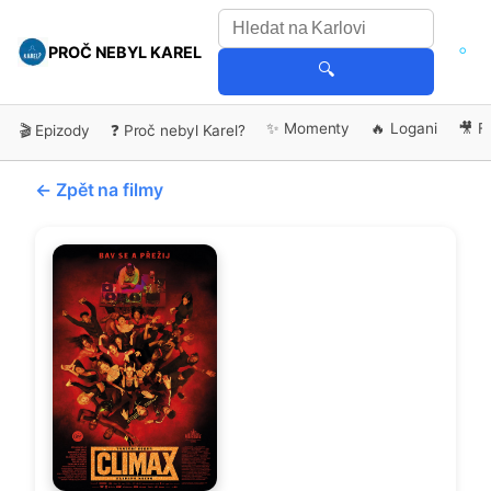
PROČ NEBYL KAREL
🔍
✨ Momenty
🔥 Logani
🎥 F
🎬 Epizody
❓ Proč nebyl Karel?
← Zpět na filmy