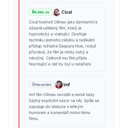
Cival
👍
Líbilo se
Cival hodnotí Climax jako šarmantní a
úžasně udělaný film, který je
hypnotický a vtahující. Oceňuje
techniku jednoho záběru a radikální
přístup režiséra Gaspara Noe, i když
přiznává, že film je místy ostrý a
náročný. Celkově mu film přijde
fascinující a rád by byl u natáčení.
Imf
😐
Neutrální
Imf film Climax neviděl a nemá tedy
žádný explicitní názor na něj. Spíše se
zapojuje do diskuze s lehkým
humorem a komentáři mimo téma
filmu.