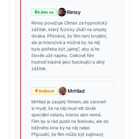
Rimsy
👍
Líbilo se
Rimsy považuje Climax za hypnotický
zážitek, který fyzicky útočí na smysly
diváka. Přiznává, že film není brutální,
ale je intenzivní a možná by na něj
bylo potřeba být „sjetej“, aby si ho
člověk užil naplno. Celkově film
hodnotí kladně jako fascinující a silný
zážitek.
MrHlad
🤷
Smíšené
MrHlad je zaujatý filmem, ale zároveň
si myslí, že na něj musí mít divák
speciální náladu, kterou sám nemá.
Film by si rád pustil na festivalu, ale do
běžného kina by na něj nešel.
Připouští, že film může být zajímavý,