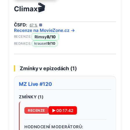
🎬
Climax
ČSFD:
67
%
Recenze na
MovieZone
.cz →
Rimsy
8
/10
RECENZE:
krauset
9
/10
REDAKCE:
Zmínky v epizodách (
1
)
MZ Live #120
ZMÍNKY (
1
)
▶
00:17:42
RECENZE
HODNOCENÍ MODERÁTORŮ: