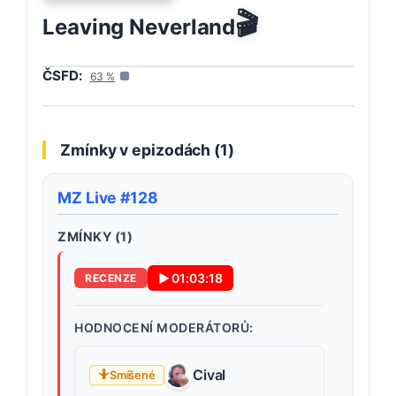
🎬
Leaving Neverland
ČSFD:
63
%
Zmínky v epizodách (
1
)
MZ Live #128
ZMÍNKY (
1
)
▶
01:03:18
RECENZE
HODNOCENÍ MODERÁTORŮ:
Cival
🤷
Smíšené