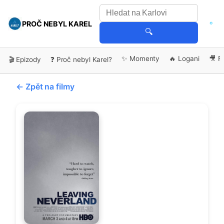
PROČ NEBYL KAREL
🔍
✨ Momenty
🔥 Logani
🎥 F
🎬 Epizody
❓ Proč nebyl Karel?
← Zpět na filmy