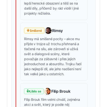
lepší herecké obsazení a těší se na
další díly, přičemž by rád viděl i jiné
projekty režiséra.
Rimsy
🤷
Smíšené
Rimsy má smíšené pocity – akce mu
přijde v trojce už trochu přehnaná a
tlačená na sílu, ale zároveň si užívá
svět a dialogové scény, které
považuje za zábavné i přes jejich
jednoduchost a absurditu. Trojku řadí
jako nejlepší díl, ale jeho nadšení není
tak velké jako u ostatních.
Filip Brouk
👍
Líbilo se
Filip Brouk film velmi chválí, zejména
akci a svět, který je podle něj