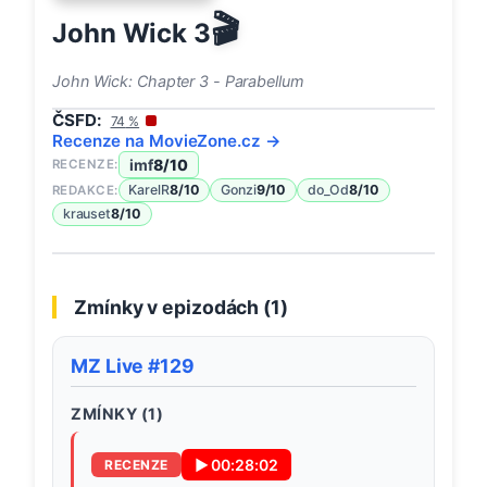
🎬
John Wick 3
John Wick: Chapter 3 - Parabellum
ČSFD:
74
%
Recenze na
MovieZone
.cz →
imf
8
/10
RECENZE:
KarelR
8
/10
Gonzi
9
/10
do_Od
8
/10
REDAKCE:
krauset
8
/10
Zmínky v epizodách (
1
)
MZ Live #129
ZMÍNKY (
1
)
▶
00:28:02
RECENZE