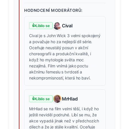
HODNOCENÍ MODERÁTORŮ:
Cival
👍
Líbilo se
Cival je s John Wick 3 velmi spokojený
a považuje ho za nejlepší díl série.
Oceňuje neustálý posun v akční
choreografii a produkční kvalitě, i
když ho mytologie světa moc
nezajímá. Film vnímá jako poctu
akčnímu řemeslu s tvrdostí a
nekompromisností, která ho baví.
MrHlad
👍
Líbilo se
MrHlad se na film velmi těší, i když ho
ještě neviděl podruhé. Líbí se mu, že
akce vypadá jinak než v předchozích
dílech a že je stále kvalitní. Oceňuje