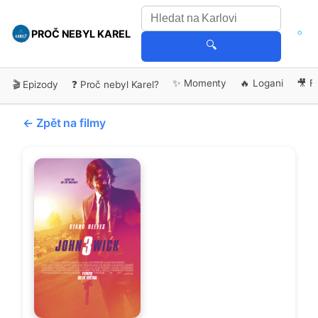
PROČ NEBYL KAREL
🔍
✨ Momenty
🔥 Logani
🎥 F
🎬 Epizody
❓ Proč nebyl Karel?
← Zpět na filmy