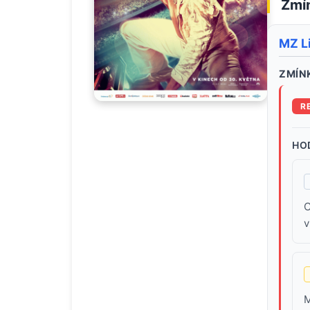
Zmín
MZ L
ZMÍNK
R
HO
C
v
M