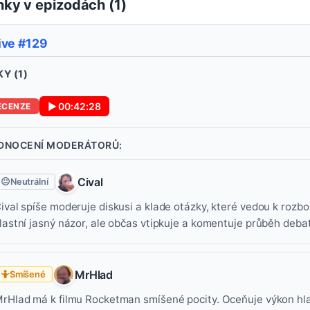
ky v epizodách (
1
)
ive #129
Y (
1
)
▶
00:42:28
ECENZE
DNOCENÍ MODERÁTORŮ:
Cival
😐
Neutrální
ival spíše moderuje diskusi a klade otázky, které vedou k roz
lastní jasný názor, ale občas vtipkuje a komentuje průběh debat
MrHlad
🤷
Smíšené
rHlad má k filmu Rocketman smíšené pocity. Oceňuje výkon hlav