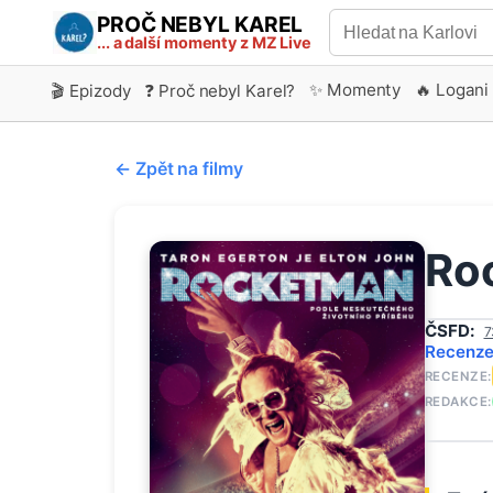
PROČ NEBYL KAREL
... a další momenty z MZ Live
✨ Momenty
🔥 Logani
🎬 Epizody
❓ Proč nebyl Karel?
← Zpět na filmy
Ro
ČSFD:
7
Recenz
RECENZE:
REDAKCE: