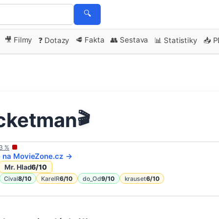
🔍
🎥 Filmy
🥩 Fakta
👥 Sestava
❓ Dotazy
📊 Statistiky
📥 
cketman
🎬
3
%
e na
MovieZone
.cz →
Mr. Hlad
6
/10
Cival
8
/10
KarelR
6
/10
do_Od
9
/10
krauset
6
/10