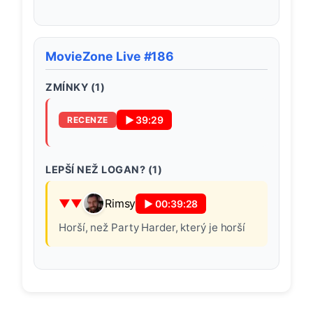
MovieZone Live #186
ZMÍNKY (
1
)
▶
39:29
RECENZE
LEPŠÍ NEŽ LOGAN? (
1
)
Rimsy
▶
00:39:28
Horší, než Party Harder, který je horší