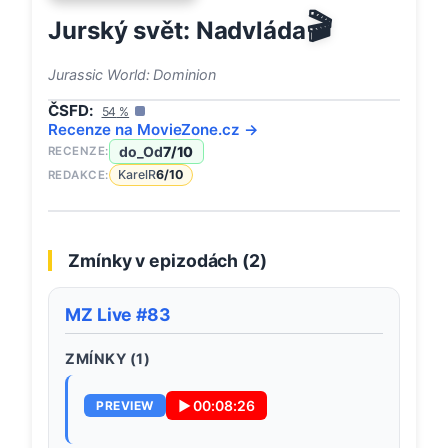
🎬
Jurský svět: Nadvláda
Jurassic World: Dominion
ČSFD:
54
%
Recenze na
MovieZone
.cz →
do_Od
7
/10
RECENZE:
KarelR
6
/10
REDAKCE:
Zmínky v epizodách (
2
)
MZ Live #83
ZMÍNKY (
1
)
▶
00:08:26
PREVIEW