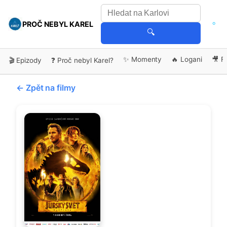
PROČ NEBYL KAREL
🔍
✨ Momenty
🔥 Logani
🎥 F
🎬 Epizody
❓ Proč nebyl Karel?
← Zpět na filmy