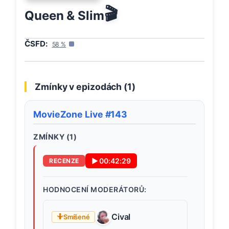
🎬
Queen & Slim
ČSFD:
58
%
Zmínky v epizodách (
1
)
MovieZone Live #143
ZMÍNKY (
1
)
▶
00:42:29
RECENZE
HODNOCENÍ MODERÁTORŮ:
Cival
🤷
Smíšené