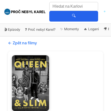
PROČ NEBYL KAREL
🔍
✨ Momenty
🔥 Logani
🎥 F
🎬 Epizody
❓ Proč nebyl Karel?
← Zpět na filmy