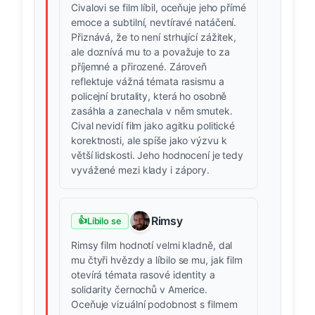
Civalovi se film líbil, oceňuje jeho přímé
emoce a subtilní, nevtíravé natáčení.
Přiznává, že to není strhující zážitek,
ale doznívá mu to a považuje to za
příjemné a přirozené. Zároveň
reflektuje vážná témata rasismu a
policejní brutality, která ho osobně
zasáhla a zanechala v něm smutek.
Cival nevidí film jako agitku politické
korektnosti, ale spíše jako výzvu k
větší lidskosti. Jeho hodnocení je tedy
vyvážené mezi klady i zápory.
Rimsy
👍
Líbilo se
Rimsy film hodnotí velmi kladně, dal
mu čtyři hvězdy a líbilo se mu, jak film
otevírá témata rasové identity a
solidarity černochů v Americe.
Oceňuje vizuální podobnost s filmem