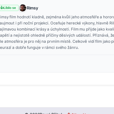
Rimsy
👍
Líbilo se
imsy film hodnotí kladně, zejména kvůli jeho atmosféře a horo
aujmout i při noční projekci. Oceňuje herecké výkony, hlavně Ri
ajímavou kombinací krásy a úchylnosti. Film mu přijde jako kvalit
apětí a nejistotě ohledně příčiny děsivých událostí. Přiznává, ž
le atmosféra je pro něj na prvním místě. Celkově vidí film jako
eurazí a dobře funguje v rámci svého žánru.