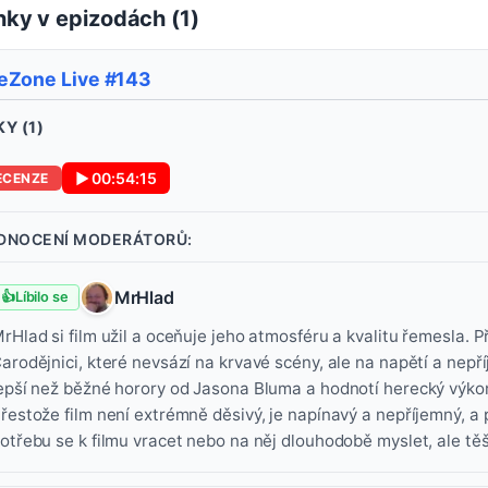
ky v epizodách (
1
)
eZone Live #143
Y (
1
)
▶
00:54:15
ECENZE
DNOCENÍ MODERÁTORŮ:
MrHlad
👍
Líbilo se
rHlad si film užil a oceňuje jeho atmosféru a kvalitu řemesla. 
arodějnici, které nevsází na krvavé scény, ale na napětí a nep
epší než běžné horory od Jasona Bluma a hodnotí herecký výkon
řestože film není extrémně děsivý, je napínavý a nepříjemný, a 
otřebu se k filmu vracet nebo na něj dlouhodobě myslet, ale těší