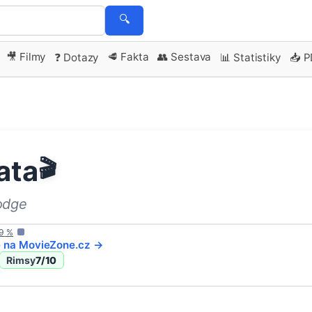
🔍
🎥 Filmy
🥩 Fakta
👥 Sestava
❓ Dotazy
📊 Statistiky
📥 
ata
🎬
odge
9
%
e na
MovieZone
.cz →
Rimsy
7
/10