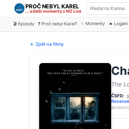
PROČ NEBYL KAREL
... a další momenty z MZ Live
✨ Momenty
🔥 Logani
🎬 Epizody
❓ Proč nebyl Karel?
← Zpět na filmy
Ch
The L
ČSFD:
5
Recenz
RECENZE: