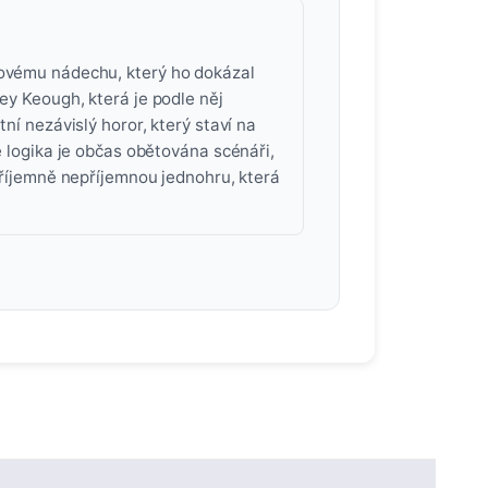
rovému nádechu, který ho dokázal
ley Keough, která je podle něj
ní nezávislý horor, který staví na
e logika je občas obětována scénáři,
 příjemně nepříjemnou jednohru, která