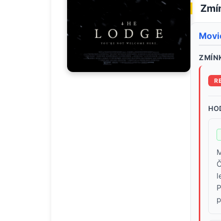
Zmín
Movi
ZMÍNK
R
HO
M
Č
l
P
p