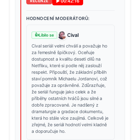
▶
00:42:16
RECENZE
HODNOCENÍ MODERÁTORŮ:
Cival
👍
Líbilo se
Cival seriál velmi chválí a považuje ho
za řemeslně špičkový. Oceňuje
dostupnost a kvalitu deseti dílů na
Netflixu, které si podle něj zaslouží
respekt. Připouští, že základní příběh
staví pomník Michaelu Jordanovi, což
považuje za oprávněné. Zdůrazňuje,
že seriál funguje jako celek a že
příběhy ostatních hráčů jsou silné a
dobře zpracované. Je nadšený z
dramaturgie a gradace dokumentu,
která ho stále více zaujímá. Celkově je
zřejmé, že seriál hodnotí velmi kladně
a doporučuje ho.