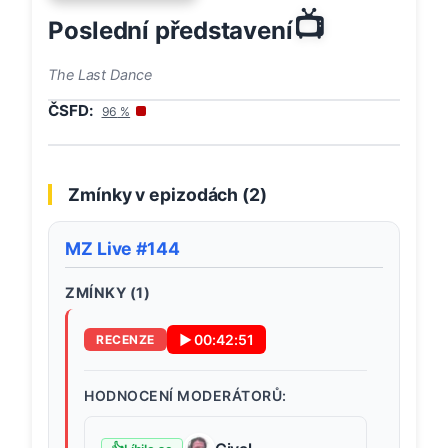
📺
Poslední představení
The Last Dance
ČSFD:
96
%
Zmínky v epizodách (
2
)
MZ Live #144
ZMÍNKY (
1
)
▶
00:42:51
RECENZE
HODNOCENÍ MODERÁTORŮ: