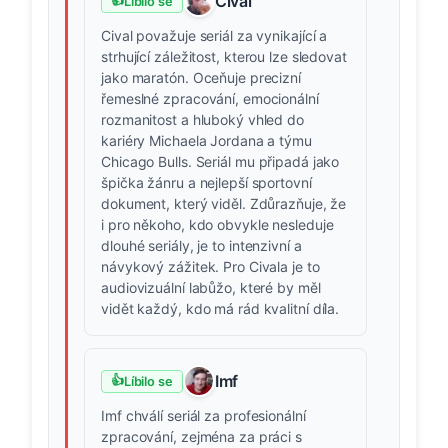
Cival
👍
Líbilo se
Cival považuje seriál za vynikající a
strhující záležitost, kterou lze sledovat
jako maratón. Oceňuje precizní
řemeslné zpracování, emocionální
rozmanitost a hluboký vhled do
kariéry Michaela Jordana a týmu
Chicago Bulls. Seriál mu připadá jako
špička žánru a nejlepší sportovní
dokument, který viděl. Zdůrazňuje, že
i pro někoho, kdo obvykle nesleduje
dlouhé seriály, je to intenzivní a
návykový zážitek. Pro Civala je to
audiovizuální labůžo, které by měl
vidět každý, kdo má rád kvalitní díla.
Imf
👍
Líbilo se
Imf chválí seriál za profesionální
zpracování, zejména za práci s