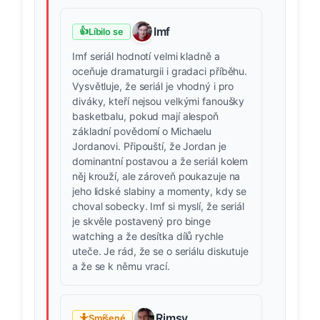
Imf
👍
Líbilo se
Imf seriál hodnotí velmi kladně a
oceňuje dramaturgii i gradaci příběhu.
Vysvětluje, že seriál je vhodný i pro
diváky, kteří nejsou velkými fanoušky
basketbalu, pokud mají alespoň
základní povědomí o Michaelu
Jordanovi. Připouští, že Jordan je
dominantní postavou a že seriál kolem
něj krouží, ale zároveň poukazuje na
jeho lidské slabiny a momenty, kdy se
choval sobecky. Imf si myslí, že seriál
je skvěle postavený pro binge
watching a že desítka dílů rychle
uteče. Je rád, že se o seriálu diskutuje
a že se k němu vrací.
Rimsy
🤷
Smíšené