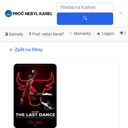
PROČ NEBYL KAREL
🔍
✨ Momenty
🔥 Logani
🎥 F
🎬 Epizody
❓ Proč nebyl Karel?
← Zpět na filmy