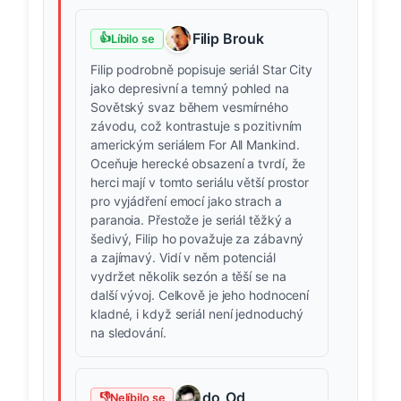
Filip Brouk
👍
Líbilo se
Filip podrobně popisuje seriál Star City
jako depresivní a temný pohled na
Sovětský svaz během vesmírného
závodu, což kontrastuje s pozitivním
americkým seriálem For All Mankind.
Oceňuje herecké obsazení a tvrdí, že
herci mají v tomto seriálu větší prostor
pro vyjádření emocí jako strach a
paranoia. Přestože je seriál těžký a
šedivý, Filip ho považuje za zábavný
a zajímavý. Vidí v něm potenciál
vydržet několik sezón a těší se na
další vývoj. Celkově je jeho hodnocení
kladné, i když seriál není jednoduchý
na sledování.
do_Od
👎
Nelíbilo se