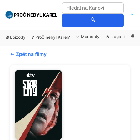
PROČ NEBYL KAREL
🔍
✨ Momenty
🔥 Logani
🎥 F
🎬 Epizody
❓ Proč nebyl Karel?
← Zpět na filmy