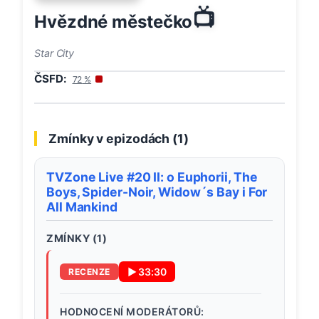
📺
Hvězdné městečko
Star City
ČSFD:
72
%
Zmínky v epizodách (
1
)
TVZone Live #20 II: o Euphorii, The
Boys, Spider-Noir, Widow´s Bay i For
All Mankind
ZMÍNKY (
1
)
▶
33:30
RECENZE
HODNOCENÍ MODERÁTORŮ: