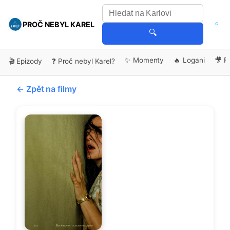
PROČ NEBYL KAREL
🔍
✨ Momenty
🔥 Logani
🎥 F
🎬 Epizody
❓ Proč nebyl Karel?
← Zpět na filmy