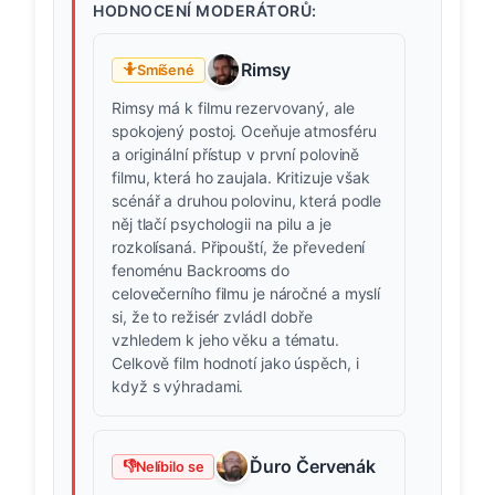
HODNOCENÍ MODERÁTORŮ:
Rimsy
🤷
Smíšené
Rimsy má k filmu rezervovaný, ale
spokojený postoj. Oceňuje atmosféru
a originální přístup v první polovině
filmu, která ho zaujala. Kritizuje však
scénář a druhou polovinu, která podle
něj tlačí psychologii na pilu a je
rozkolísaná. Připouští, že převedení
fenoménu Backrooms do
celovečerního filmu je náročné a myslí
si, že to režisér zvládl dobře
vzhledem k jeho věku a tématu.
Celkově film hodnotí jako úspěch, i
když s výhradami.
Ďuro Červenák
👎
Nelíbilo se