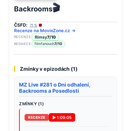
🎬
Backrooms
ČSFD:
71
%
Recenze na
MovieZone
.cz →
Rimsy
7
/10
RECENZE:
filmfanouch
7
/10
REDAKCE:
Zmínky v epizodách (
1
)
MZ Live #281 o Dni odhalení,
Backrooms a Posedlosti
ZMÍNKY (
1
)
▶
1:09:05
RECENZE