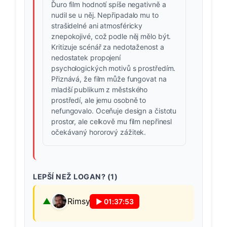
Ďuro film hodnotí spíše negativně a
nudil se u něj. Nepřipadalo mu to
strašidelné ani atmosféricky
znepokojivé, což podle něj mělo být.
Kritizuje scénář za nedotaženost a
nedostatek propojení
psychologických motivů s prostředím.
Přiznává, že film může fungovat na
mladší publikum z městského
prostředí, ale jemu osobně to
nefungovalo. Oceňuje design a čistotu
prostor, ale celkově mu film nepřinesl
očekávaný hororový zážitek.
LEPŠÍ NEŽ LOGAN? (
1
)
Rimsy
▶
01:37:53