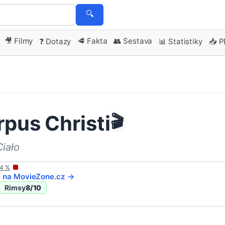
🔍
🎥 Filmy
🥩 Fakta
👥 Sestava
❓ Dotazy
📊 Statistiky
📥 
pus Christi
🎬
iało
4
%
e na
MovieZone
.cz →
Rimsy
8
/10