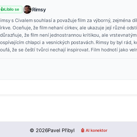
Rimsy
👍
Líbilo se
imsy s Civalem souhlasí a považuje film za výborný, zejména dí
írkve. Oceňuje, že film nehaní církev, ale ukazuje její různé odstín
důrazňuje, že film není jednostrannou kritikou, ale vrstevnat
ospívajícím chlapci a vesnických postavách. Rimsy by byl rád, k
oufá, že se čeští tvůrci nechají inspirovat. Film hodnotí jako velm
©
2026
Pavel Přibyl
🤖 AI konektor