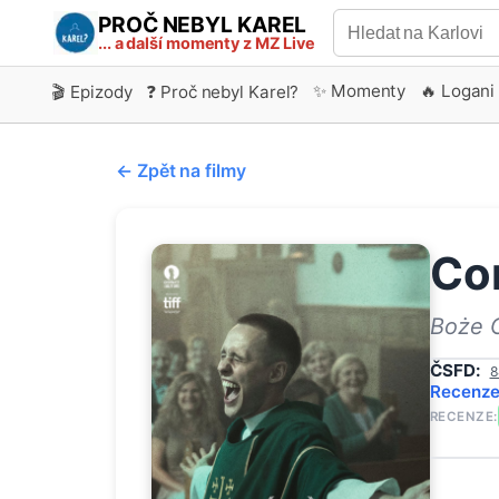
PROČ NEBYL KAREL
... a další momenty z MZ Live
✨ Momenty
🔥 Logani
🎬 Epizody
❓ Proč nebyl Karel?
← Zpět na filmy
Cor
Boże C
ČSFD:
8
Recenz
RECENZE: