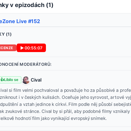
ky v epizodách (
1
)
eZone Live #152
Y (
1
)
▶
00:55:07
ECENZE
DNOCENÍ MODERÁTORŮ:
Cival
👍
Líbilo se
ival si film velmi pochvaloval a považuje ho za působivé a prof
zniknout i v českých kulisách. Oceňuje jeho syrovost, artové vy
dpuštění a vztah jedince k církvi. Film podle něj působí sebejist
ak zvukové stránce. Cival by si přál, aby podobné filmy vznikaly i 
elkově hodnotí film jako vynikající evropský snímek.