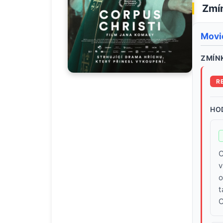
Zmín
Movi
ZMÍNK
R
HO
C
v
o
t
C