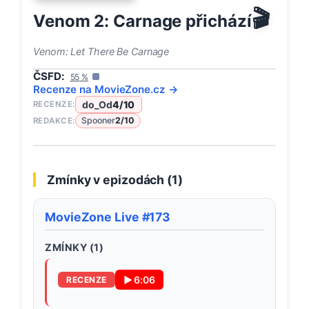
🎬
Venom 2: Carnage přichází
Venom: Let There Be Carnage
ČSFD:
55
%
Recenze na
MovieZone
.cz →
do_Od
4
/10
RECENZE:
Spooner
2
/10
REDAKCE:
Zmínky v epizodách (
1
)
MovieZone Live #173
ZMÍNKY (
1
)
▶
6:06
RECENZE