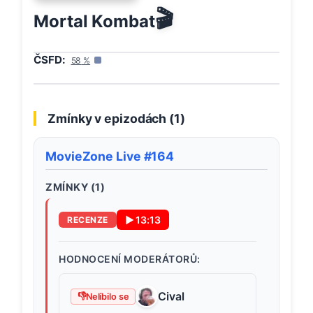
🎬
Mortal Kombat
ČSFD:
58
%
Zmínky v epizodách (
1
)
MovieZone Live #164
ZMÍNKY (
1
)
▶
13:13
RECENZE
HODNOCENÍ MODERÁTORŮ:
Cival
👎
Nelíbilo se