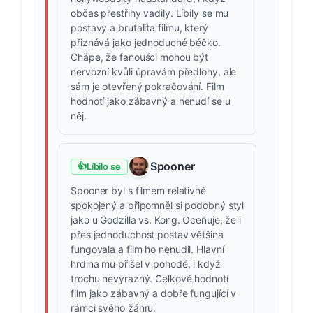
občas přestřihy vadily. Líbily se mu
postavy a brutalita filmu, který
přiznává jako jednoduché béčko.
Chápe, že fanoušci mohou být
nervózní kvůli úpravám předlohy, ale
sám je otevřený pokračování. Film
hodnotí jako zábavný a nenudí se u
něj.
Spooner
👍
Líbilo se
Spooner byl s filmem relativně
spokojený a připomněl si podobný styl
jako u Godzilla vs. Kong. Oceňuje, že i
přes jednoduchost postav většina
fungovala a film ho nenudil. Hlavní
hrdina mu přišel v pohodě, i když
trochu nevýrazný. Celkově hodnotí
film jako zábavný a dobře fungující v
rámci svého žánru.