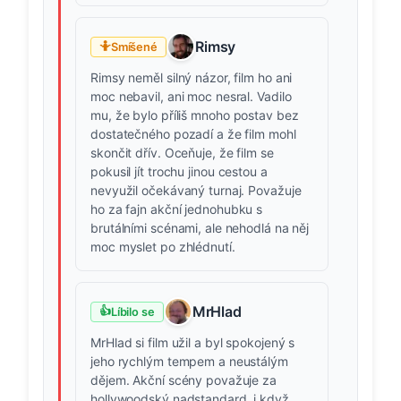
Rimsy
🤷
Smíšené
Rimsy neměl silný názor, film ho ani
moc nebavil, ani moc nesral. Vadilo
mu, že bylo příliš mnoho postav bez
dostatečného pozadí a že film mohl
skončit dřív. Oceňuje, že film se
pokusil jít trochu jinou cestou a
nevyužil očekávaný turnaj. Považuje
ho za fajn akční jednohubku s
brutálními scénami, ale nehodlá na něj
moc myslet po zhlédnutí.
MrHlad
👍
Líbilo se
MrHlad si film užil a byl spokojený s
jeho rychlým tempem a neustálým
dějem. Akční scény považuje za
hollywoodský nadstandard, i když