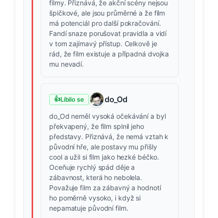
filmy. Přiznává, že akční scény nejsou
špičkové, ale jsou průměrné a že film
má potenciál pro další pokračování.
Fandí snaze porušovat pravidla a vidí
v tom zajímavý přístup. Celkově je
rád, že film existuje a případná dvojka
mu nevadí.
do_Od
👍
Líbilo se
do_Od neměl vysoká očekávání a byl
překvapený, že film splnil jeho
představy. Přiznává, že nemá vztah k
původní hře, ale postavy mu přišly
cool a užil si film jako hezké béčko.
Oceňuje rychlý spád děje a
zábavnost, která ho nebolela.
Považuje film za zábavný a hodnotí
ho poměrně vysoko, i když si
nepamatuje původní film.