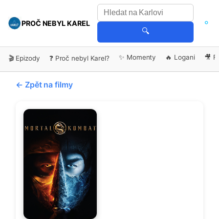
PROČ NEBYL KAREL
🔍
✨ Momenty
🔥 Logani
🎥 F
🎬 Epizody
❓ Proč nebyl Karel?
← Zpět na filmy