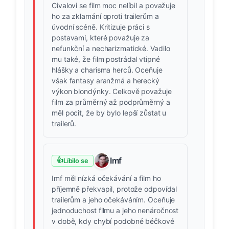
Civalovi se film moc nelíbil a považuje
ho za zklamání oproti trailerům a
úvodní scéně. Kritizuje práci s
postavami, které považuje za
nefunkční a necharizmatické. Vadilo
mu také, že film postrádal vtipné
hlášky a charisma herců. Oceňuje
však fantasy aranžmá a herecký
výkon blondýnky. Celkově považuje
film za průměrný až podprůměrný a
měl pocit, že by bylo lepší zůstat u
trailerů.
Imf
👍
Líbilo se
Imf měl nízká očekávání a film ho
příjemně překvapil, protože odpovídal
trailerům a jeho očekáváním. Oceňuje
jednoduchost filmu a jeho nenáročnost
v době, kdy chybí podobné béčkové