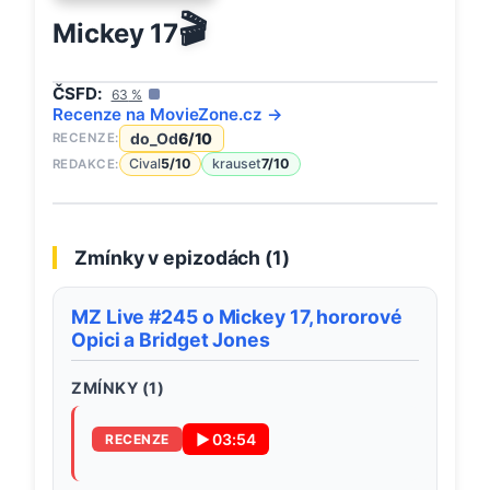
🎬
Mickey 17
ČSFD:
63
%
Recenze na
MovieZone
.cz →
do_Od
6
/10
RECENZE:
Cival
5
/10
krauset
7
/10
REDAKCE:
Zmínky v epizodách (
1
)
MZ Live #245 o Mickey 17, hororové
Opici a Bridget Jones
ZMÍNKY (
1
)
▶
03:54
RECENZE