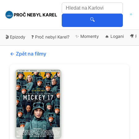
PROČ NEBYL KAREL
🔍
✨ Momenty
🔥 Logani
🎥 F
🎬 Epizody
❓ Proč nebyl Karel?
← Zpět na filmy