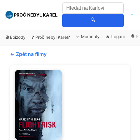
PROČ NEBYL KAREL
🔍
✨ Momenty
🔥 Logani
🎥 F
🎬 Epizody
❓ Proč nebyl Karel?
← Zpět na filmy