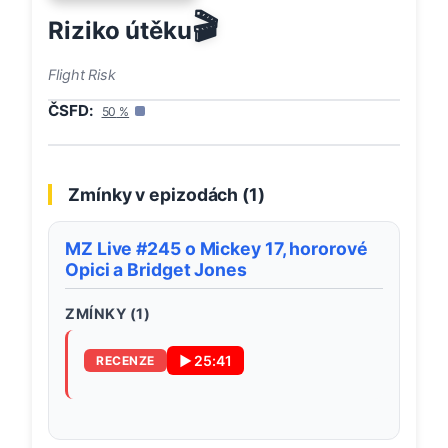
🎬
Riziko útěku
Flight Risk
ČSFD:
50
%
Zmínky v epizodách (
1
)
MZ Live #245 o Mickey 17, hororové
Opici a Bridget Jones
ZMÍNKY (
1
)
▶
25:41
RECENZE