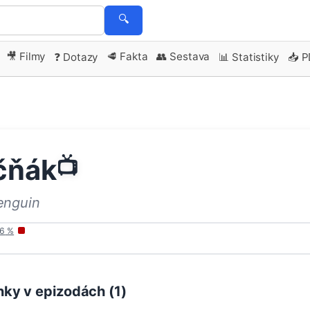
🔍
🎥 Filmy
🥩 Fakta
👥 Sestava
❓ Dotazy
📊 Statistiky
📥 
čňák
📺
enguin
6
%
ky v epizodách (
1
)