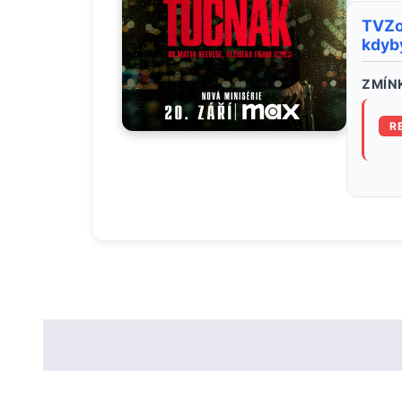
TVZon
kdyby
ZMÍNK
R