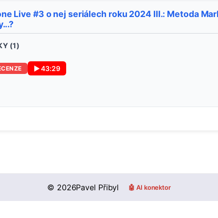
e Live #3 o nej seriálech roku 2024 III.: Metoda Mar
...?
Y (
1
)
▶
43:29
ECENZE
©
2026
Pavel Přibyl
🤖 AI konektor