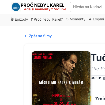
PROČ NEBYL KAREL
... a další momenty z MZ Live
✨ Momenty
🔥 Logani
🎬 Epizody
❓ Proč nebyl Karel?
← Zpět na filmy
Tu
The P
ČSFD:
8
Zmín