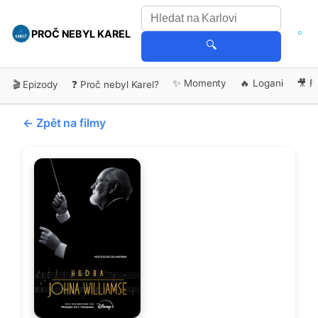
PROČ NEBYL KAREL
🔍
✨ Momenty
🔥 Logani
🎥 F
🎬 Epizody
❓ Proč nebyl Karel?
← Zpět na filmy