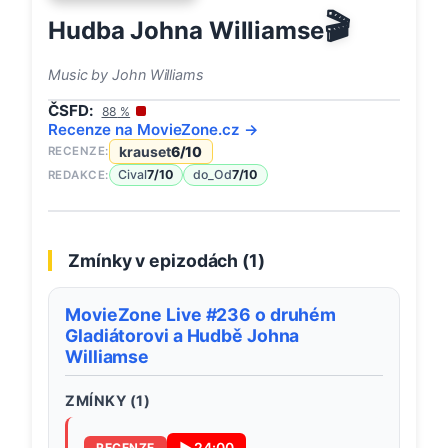
🎬
Hudba Johna Williamse
Music by John Williams
ČSFD:
88
%
Recenze na
MovieZone
.cz →
krauset
6
/10
RECENZE:
Cival
7
/10
do_Od
7
/10
REDAKCE:
Zmínky v epizodách (
1
)
MovieZone Live #236 o druhém
Gladiátorovi a Hudbě Johna
Williamse
ZMÍNKY (
1
)
▶
24:00
RECENZE